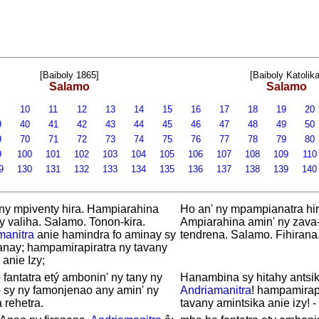
[Baiboly 1865]
[Baiboly Katolika
Salamo
Salamo
9
10
11
12
13
14
15
16
17
18
19
20
9
40
41
42
43
44
45
46
47
48
49
50
9
70
71
72
73
74
75
76
77
78
79
80
9
100
101
102
103
104
105
106
107
108
109
11
9
130
131
132
133
134
135
136
137
138
139
14
ny mpiventy hira. Hampiarahina
Ho an' ny mpampianatra hir
y valiha. Salamo. Tonon-kira.
Ampiarahina amin' ny zav
manitra
anie hamindra fo aminay sy
tendrena. Salamo. Fihirana
anay; hampamirapiratra ny tavany
anie Izy;
fantatra etý ambonin' ny tany ny
Hanambina sy hitahy antsik
 sy ny famonjenao any amin' ny
Andriamanitra
! hampamirapi
a rehetra.
tavany amintsika anie izy! -