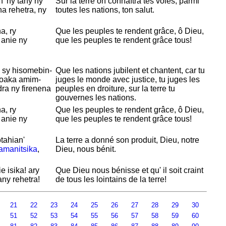
' ny tany ny
Sur la terre on connaîtra tes voies, parmi
na rehetra, ny
toutes les nations, ton salut.
a, ry
Que les peuples te rendent grâce, ô
Dieu,
 anie ny
que les peuples te rendent grâce tous!
a sy hisomebin-
Que les nations jubilent et chantent, car tu
ahoaka amim-
juges le monde avec justice, tu juges les
ra ny firenena
peuples en droiture, sur la terre tu
gouvernes les nations.
a, ry
Que les peuples te rendent grâce, ô
Dieu,
 anie ny
que les peuples te rendent grâce tous!
tahian'
La terre a donné son produit,
Dieu,
notre
amanitsika
,
Dieu, nous bénit.
e isika! ary
Que
Dieu nous bénisse et qu' il soit craint
ny rehetra!
de tous les lointains de la terre!
21
22
23
24
25
26
27
28
29
30
51
52
53
54
55
56
57
58
59
60