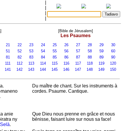
|
|
|
|
]
[Bible de Jérusalem]
Les Psaumes
21
22
23
24
25
26
27
28
29
30
51
52
53
54
55
56
57
58
59
60
81
82
83
84
85
86
87
88
89
90
0
111
112
113
114
115
116
117
118
119
120
0
141
142
143
144
145
146
147
148
149
150
a.
Du maître de chant. Sur les instruments à
a-maneno
cordes. Psaume. Cantique.
.
a anie
Que
Dieu nous prenne en grâce et nous
ratra ny
bénisse, faisant luire sur nous sa face!
Selà
.