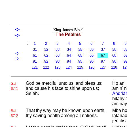
<-
[King James Bible]
The Psalms
->
:
1
2
3
4
5
6
7
8
31
32
33
34
35
36
37
38
3
<-
61
62
63
64
65
66
67
68
6
->
91
92
93
94
95
96
97
98
9
121
122
123
124
125
126
127
128
12
God be merciful unto us, and bless us;
Ho an' 
Sal
and cause his face to shine upon us;
amin' n
67:1
Selah.
Andria
hitahy 
aminay 
That thy way may be known upon earth,
Mba ho 
Sal
thy saving health among all nations.
lalanao
67:2
jentilis