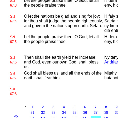
Let the people praise thee, O
God; let all
Hidera 
Sal
the people praise thee.
eny, hi
67:3
O let the nations be glad and sing for joy:
Hifaly 
Sal
for thou shalt judge the people righteously,
Satria 
67:4
and govern the nations upon earth.
Selah.
ny fire
dia ent
Let the people praise thee, O
God; let all
Hidera 
Sal
the people praise thee.
eny, hi
67:5
Then shall the earth yield her increase;
Ny tany
Sal
and
God, even our own
God, shall bless
Andria
67:6
us.
God shall bless us; and all the ends of the
Mitahy
Sal
earth shall fear him.
hatahot
67:7
Sal
67:8
:
1
2
3
4
5
6
7
8
31
32
33
34
35
36
37
38
3
<-