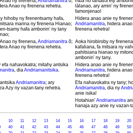
Anao ny firenena,
Andriamanitra
ô;
mba ho fantatra ety ambonin
dera Anao ny firenena rehetra.
làlanao, ary amin' ny firene
famonjenao!
sy hihoby ny firenentsamy hafa,
Hidera anao anie ny firenen
mitsara marina ny firenena Hianao;
Andriamanitra
, hidera anao
nen-tsamy hafa ambonin' ny tany
firenena rehetra!
inao;
Anao ny firenena,
Andriamanitra
ô;
Aoka hirobiroby ny firenen
dera Anao ny firenena rehetra.
kafaliana, fa mitsara ny v
pahitsiana hianao sy mitond
ambonin' ny tany.
 efa nahavokatra; mitahy antsika
Hidera anao anie ny firenen
manitra
, dia
Andriamanitsika
.
Andriamanitra
, hidera anao
firenena rehetra!
 antsika
Andriamanitra
; ary
Efa nahavokatra ny tany; ho
ra Azy ny vazan-tany rehetra.
Andriamanitra
, dia ny
Andri
anie isika!
Hotahian'
Andriamanitra
ani
hanaja azy anie ny vazan-ta
9
10
11
12
13
14
15
16
17
18
19
20
9
40
41
42
43
44
45
46
47
48
49
50