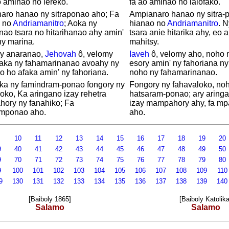
 aminao no iereko.
fa ao aminao no ialofako.
aro hanao ny sitraponao aho; Fa
Ampianaro hanao ny sitra-
 no
Andriamanitro
; Aoka ny
hianao no
Andriamanitro
. 
ao tsara no hitarihanao ahy amin'
tsara anie hitarika ahy, eo a
ny marina.
mahitsy.
y anaranao,
Jehovah
ô, velomy
Iaveh
ô, velomy aho, noho 
raka ny fahamarinanao avoahy ny
esory amin' ny fahoriana ny
o ho afaka amin' ny fahoriana.
noho ny fahamarinanao.
aka ny famindram-ponao fongory ny
Fongory ny fahavaloko, no
oko, Ka aringano izay rehetra
hatsaram-ponao; ary aring
ory ny fanahiko; Fa
izay mampahory ahy, fa 
mponao aho.
aho.
9
10
11
12
13
14
15
16
17
18
19
20
9
40
41
42
43
44
45
46
47
48
49
50
9
70
71
72
73
74
75
76
77
78
79
80
9
100
101
102
103
104
105
106
107
108
109
11
9
130
131
132
133
134
135
136
137
138
139
14
[Baiboly 1865]
[Baiboly Katolika
Salamo
Salamo