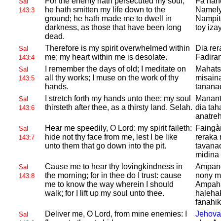
For the enemy hath persecuted my soul;
Fa nane
Sal
he hath smitten my life down to the
Namely 
143:3
ground; he hath made me to dwell in
Nampito
darkness, as those that have been long
toy iza
dead.
Therefore is my spirit overwhelmed within
Dia rer
Sal
me; my heart within me is desolate.
Fadiran
143:4
I remember the days of old; I meditate on
Mahatsi
Sal
all thy works; I muse on the work of thy
misaina
143:5
hands.
tananao
I stretch forth my hands unto thee: my soul
Manant
Sal
thirsteth after thee, as a thirsty land.
Selah.
dia ta
143:6
anatre
Hear me speedily, O
Lord: my spirit faileth:
Faingà
Sal
hide not thy face from me, lest I be like
reraka 
143:7
unto them that go down into the pit.
tavana
midina
Cause me to hear thy lovingkindness in
Ampand
Sal
the morning; for in thee do I trust: cause
nony ma
143:8
me to know the way wherein I should
Ampaha
walk; for I lift up my soul unto thee.
haleha
fanahik
Deliver me, O
Lord, from mine enemies: I
Jehova
Sal