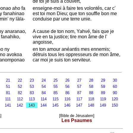
de toi je suis à couvert,
ponao aho fa
enseigne-moi à faire tes volontés, car c'
Ny fanahinao
est toi
mon Dieu; que ton souffle bon me
min' ny làla-
conduise par une terre unie.
ny anaranao,
A cause de ton nom,
Yahvé, fais que je
 fanahiko,
vive en ta justice; tire mon âme de l'
angoisse,
ho ny
en ton amour anéantis mes ennemis;
ano avokoa
détruis tous les oppresseurs de mon âme,
mpanomponao
car moi je suis ton serviteur.
21
22
23
24
25
26
27
28
29
30
51
52
53
54
55
56
57
58
59
60
81
82
83
84
85
86
87
88
89
90
0
111
112
113
114
115
116
117
118
119
120
0
141
142
143
144
145
146
147
148
149
150
]
[Bible de Jérusalem]
Les Psaumes