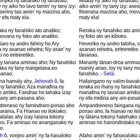
njika ny fanahiko ny fahavalo;
Mitady ny aiko ny fahavalo
ny aiko ho lavo tamin' ny tany izy:
aiko amin' ny tany izy; ases
eriny tao amin' ny maizina aho,
fitoerana maizina aho, mova
y efa maty ela.
maty ela!
aka ny fanahiko ato anatiko;
Reraka ny fanahiko ato ami
ovana ny foko ato anatiko.
ny foko ato an-kiboko.
aro ny andro fahiny ho Ary
Heveriko ny andro taloha, s
 ny asanao rehetra; Ny asan' ny
asanao rehetra, eritreretiko
 no eritreretiko.
tànanao.
y tanana aminao aho; Ny fanahiko
Mananty tànan-droa aminao
haka ny tany mangetana eo
maniry anao, toy ny tany m
hanao.
fanahiko. -
Selà
.
na hamaly ahy,
Jehovah
ô, fa
Hafaingano ny valim-bavak
ny fanahiko; Aza manafina ny
reraka eo ihany ny fanahiko
o amiko, Fandrao ho tahaka izay
manafina ny tavanao amiko
 any am-pasana aho.
ny efa midina any am-pasa
reneso ny famindram-ponao aho
Ampandreneso faingana ny
raina, Fa Hianao no itokiako;
ponao aho, fa hianao no ito
lalao ahy izay lalana tokony
ny làlana tokony halehako 
ko, Fa aminao no ananganako ny
aminao no hanondrotako ny
o.
h
ô, vonjeo amin' ny fa-havaloko
Afaho amin' ny fahavaloko 