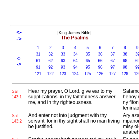
<-
[King James Bible]
The Psalms
->
:
1
2
3
4
5
6
7
8
31
32
33
34
35
36
37
38
3
<-
61
62
63
64
65
66
67
68
6
->
91
92
93
94
95
96
97
98
9
121
122
123
124
125
126
127
128
12
Hear my prayer, O
Lord, give ear to my
Salamo
Sal
supplications: in thy faithfulness answer
henoy n
143:1
me, and in thy righteousness.
ny fifo
teninao
And enter not into judgment with thy
Ary aza
Sal
servant: for in thy sight shall no man living
mpanom
143:2
be justified.
misy o
anatre