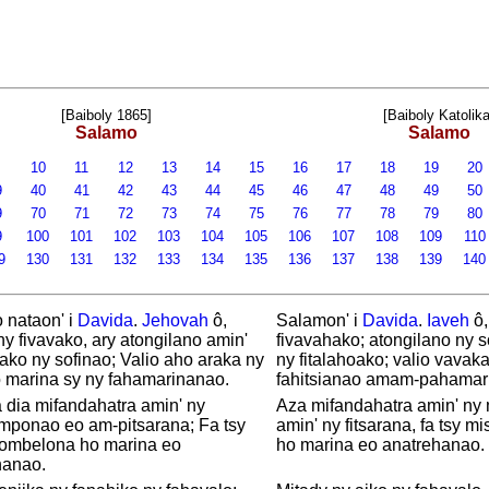
[Baiboly 1865]
[Baiboly Katolika
Salamo
Salamo
9
10
11
12
13
14
15
16
17
18
19
20
9
40
41
42
43
44
45
46
47
48
49
50
9
70
71
72
73
74
75
76
77
78
79
80
9
100
101
102
103
104
105
106
107
108
109
11
9
130
131
132
133
134
135
136
137
138
139
14
 nataon' i
Davida
.
Jehovah
ô,
Salamon' i
Davida
.
Iaveh
ô,
y fivavako, ary atongilano amin'
fivavahako; atongilano ny s
nako ny sofinao; Valio aho araka ny
ny fitalahoako; valio vavak
 marina sy ny fahamarinanao.
fahitsianao amam-pahamar
 dia mifandahatra amin' ny
Aza mifandahatra amin' n
ponao eo am-pitsarana; Fa tsy
amin' ny fitsarana, fa tsy 
lombelona ho marina eo
ho marina eo anatrehanao.
hanao.