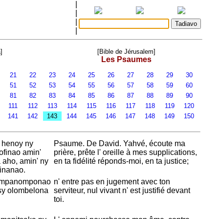
|
|
|
|
]
[Bible de Jérusalem]
Les Psaumes
21
22
23
24
25
26
27
28
29
30
51
52
53
54
55
56
57
58
59
60
81
82
83
84
85
86
87
88
89
90
0
111
112
113
114
115
116
117
118
119
120
0
141
142
143
144
145
146
147
148
149
150
 henoy ny
Psaume. De
David.
Yahvé, écoute ma
ofinao amin'
prière, prête l' oreille à mes supplications,
a aho, amin' ny
en ta fidélité réponds-moi, en ta justice;
inanao.
y mpanomponao
n' entre pas en jugement avec ton
misy olombelona
serviteur, nul vivant n' est justifié devant
toi.