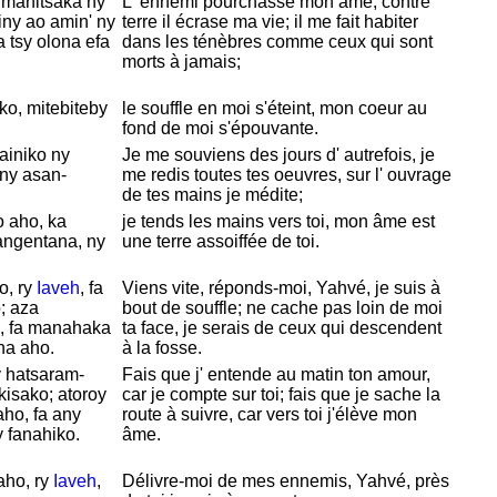
, manitsaka ny
L' ennemi pourchasse mon âme, contre
iny ao amin' ny
terre il
écrase ma vie; il me fait habiter
 tsy olona efa
dans les ténèbres comme ceux qui sont
morts à jamais;
ko, mitebiteby
le souffle en moi s'éteint, mon coeur au
fond de moi s'épouvante.
ainiko ny
Je me souviens des jours d' autrefois, je
 ny asan-
me redis toutes tes oeuvres, sur l' ouvrage
de tes mains je médite;
 aho, ka
je tends les mains vers toi, mon âme est
angentana, ny
une terre assoiffée de toi.
o, ry
Iaveh
, fa
Viens vite, réponds-moi,
Yahvé, je suis à
; aza
bout de souffle; ne cache pas loin de moi
, fa manahaka
ta face, je serais de ceux qui descendent
na aho.
à la fosse.
 hatsaram-
Fais que j' entende au matin ton amour,
kisako; atoroy
car je compte sur toi; fais que je sache la
aho, fa any
route à suivre, car vers toi j'élève mon
 fanahiko.
âme.
aho, ry
Iaveh
,
Délivre-moi de mes ennemis,
Yahvé, près