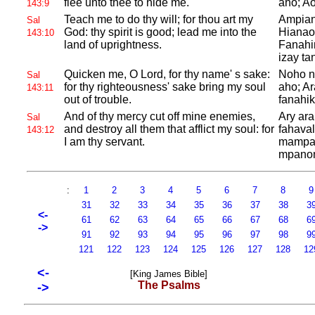
flee unto thee to hide me.
aho; Ao
143:9
Teach me to do thy will; for thou art
my
Ampian
Sal
God: thy spirit is good; lead me into the
Hianao
143:10
land of uprightness.
Fanahin
izay ta
Quicken me, O
Lord, for thy name' s sake:
Noho n
Sal
for thy righteousness' sake bring my soul
aho; A
143:11
out of trouble.
fanahik
And of thy mercy cut off mine enemies,
Ary ar
Sal
and destroy all them that afflict my soul: for
fahaval
143:12
I am thy servant.
mampah
mpano
:
1
2
3
4
5
6
7
8
31
32
33
34
35
36
37
38
3
<-
61
62
63
64
65
66
67
68
6
->
91
92
93
94
95
96
97
98
9
121
122
123
124
125
126
127
128
12
<-
[King James Bible]
The Psalms
->