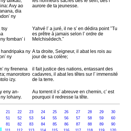
ny tafikao,
les honneurs sacrés dès le sein, dès l'
ina: Avy ao
aurore de ta jeunesse.
anana, dia
don' ny
 tsy
Yahvé l' a juré, il ne s' en dédira point "Tu
na
es prêtre à jamais selon l' ordre de
ny fomban' i
Melchisédech."
, handripaka ny
A ta droite, Seigneur, il abat les rois au
on' ny
jour de sa colère;
' ny firenena
il fait justice des nations, entassant des
aiza; manorotoro
cadavres, il abat les têtes sur l' immensité
tolo izy.
de la terre.
zy eny an-
Au torrent il s' abreuve en chemin, c' est
 ny lohany.
pourquoi il redresse la tête.
21
22
23
24
25
26
27
28
29
30
51
52
53
54
55
56
57
58
59
60
81
82
83
84
85
86
87
88
89
90
0
111
112
113
114
115
116
117
118
119
120