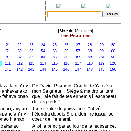
|
|
|
|
]
[Bible de Jérusalem]
Les Psaumes
21
22
23
24
25
26
27
28
29
30
51
52
53
54
55
56
57
58
59
60
81
82
83
84
85
86
87
88
89
90
0
111
112
113
114
115
116
117
118
119
120
0
141
142
143
144
145
146
147
148
149
150
laza tamin' ny
De
David. Psaume. Oracle de
Yahvé à
o ankavanako
mon Seigneur : "
Siège à ma droite, tant
y fahavalonao
que j' aie fait de tes ennemis l' escabeau
de tes pieds."
hanao, avy ao
Ton sceptre de puissance,
Yahvé
-pahefan' ny
l'
étendra depuis
Sion, domine jusqu' au
onao hianao!
coeur de l' ennemi.
hoakanao
A toi le principat au jour de ta naissance,