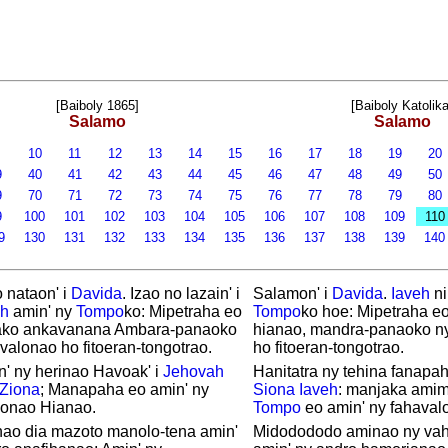
[Baiboly 1865]
[Baiboly Katolika
Salamo
Salamo
9
10
11
12
13
14
15
16
17
18
19
20
9
40
41
42
43
44
45
46
47
48
49
50
9
70
71
72
73
74
75
76
77
78
79
80
9
100
101
102
103
104
105
106
107
108
109
11
9
130
131
132
133
134
135
136
137
138
139
14
 nataon' i
Davida
. Izao no lazain' i
Salamon' i
Davida
.
Iaveh
ni
h
amin' ny
Tompo
ko: Mipetraha eo
Tompo
ko hoe: Mipetraha e
ako ankavanana Ambara-panaoko
hianao, mandra-panaoko n
valonao ho fitoeran-tongotrao.
ho fitoeran-tongotrao.
n' ny herinao Havoak' i
Jehovah
Hanitatra ny tehina fanapa
Ziona
; Manapaha eo amin' ny
Siona
Iaveh
: manjaka amim
lonao Hianao.
Tompo
eo amin' ny fahaval
nao dia mazoto manolo-tena amin'
Midodododo aminao ny va