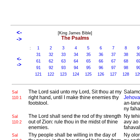
<-
[King James Bible]
The Psalms
->
:
1
2
3
4
5
6
7
8
31
32
33
34
35
36
37
38
3
<-
61
62
63
64
65
66
67
68
6
->
91
92
93
94
95
96
97
98
9
121
122
123
124
125
126
127
128
12
The
Lord said unto my
Lord, Sit thou at my
Salamo
Sal
right hand, until I make thine enemies thy
Jehova
110:1
footstool.
an-tan
ny faha
The
Lord shall send the rod of thy strength
Ny tehi
Sal
out of
Zion: rule thou in the midst of thine
avy ao
110:2
enemies.
fahava
Thy people shall be willing in the day of
Ny olo
Sal