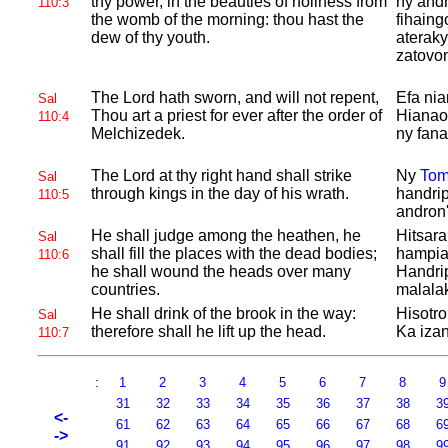
thy power, in the beauties of holiness from
ny andr
110:3
the womb of the morning: thou hast the
fihain
dew of thy youth.
aterak
zatovo
The
Lord hath sworn, and will not repent,
Efa ni
Sal
Thou art a priest for ever after the order of
Hianao
110:4
Melchizedek.
ny fana
The
Lord at thy right hand shall strike
Ny
To
Sal
through kings in the day of his wrath.
handri
110:5
andron'
He shall judge among the heathen, he
Hitsara
Sal
shall fill the places with the dead bodies;
hampia
110:6
he shall wound the heads over many
Handrip
countries.
malalak
He shall drink of the brook in the way:
Hisotro
Sal
therefore shall he lift up the head.
Ka izan
110:7
:
1
2
3
4
5
6
7
8
31
32
33
34
35
36
37
38
3
<-
61
62
63
64
65
66
67
68
6
->
91
92
93
94
95
96
97
98
9