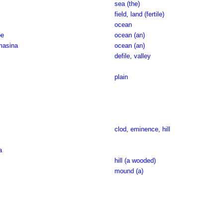
sea (the)
field
,
land (fertile)
ocean
be
ocean (an)
masina
ocean (an)
defile
,
valley
plain
clod
,
eminence
,
hill
a
hill (a wooded)
mound (a)