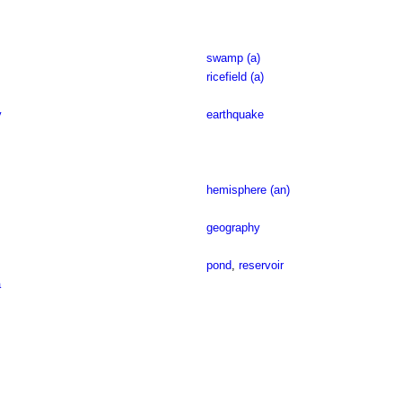
swamp (a)
ricefield (a)
y
earthquake
hemisphere (an)
geography
pond
,
reservoir
a