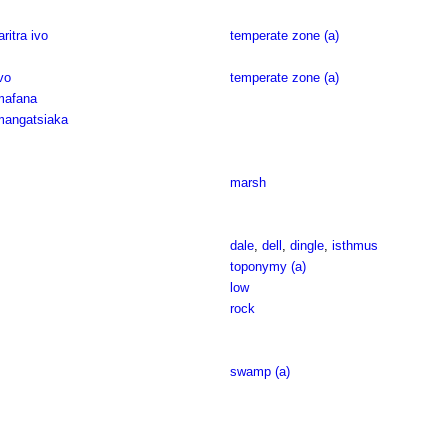
aritra ivo
temperate zone (a)
vo
temperate zone (a)
 mafana
 mangatsiaka
marsh
dale
,
dell
,
dingle
,
isthmus
toponymy (a)
low
rock
swamp (a)