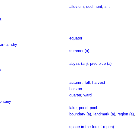
alluvium
,
sediment
,
silt
a
equator
an-tsindry
summer (a)
abyss (an)
,
precipice (a)
y
autumn
,
fall
,
harvest
horizon
quarter
,
ward
rontany
lake
,
pond
,
pool
boundary (a)
,
landmark (a)
,
region (a)
space in the forest (open)