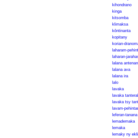
kihondrano
kinga
kitsomba
klimaksa
kôntinanta
kopitany
korian-dranom
laharam-pehin
laharan-jaraha
lalana antena
lalana ava
lalana ira
lalo
lavaka
lavaka tantera
lavaka tsy tan
lavam-pehinta
leferan-tanana
lemademaka
lemaka
lemaky ny ekli