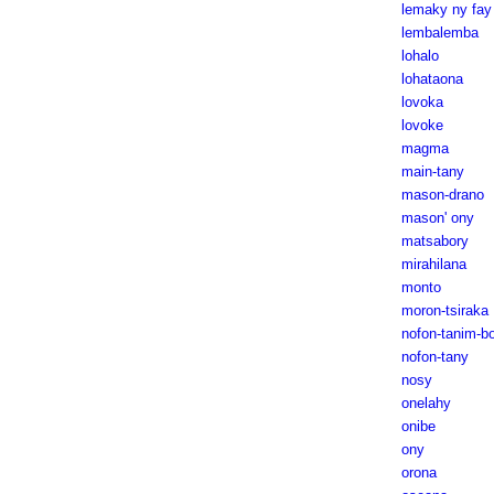
lemaky ny fay
lembalemba
lohalo
lohataona
lovoka
lovoke
magma
main-tany
mason-drano
mason' ony
matsabory
mirahilana
monto
moron-tsiraka
nofon-tanim-b
nofon-tany
nosy
onelahy
onibe
ony
orona