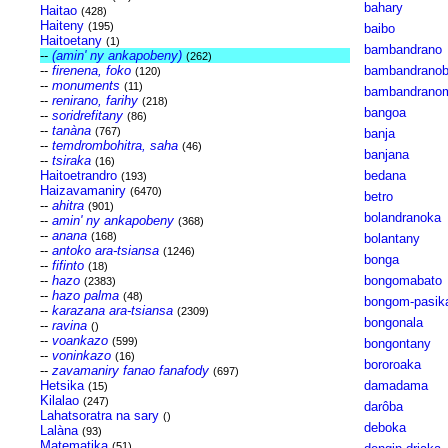
bahary
Haitao
(428)
Haiteny
(195)
baibo
Haitoetany
(1)
bambandrano
--
(amin' ny ankapobeny)
(262)
--
firenena, foko
bambandrano
(120)
--
monuments
(11)
bambandrano
--
renirano, farihy
(218)
bangoa
--
soridrefitany
(86)
--
tanàna
(767)
banja
--
temdrombohitra, saha
(46)
banjana
--
tsiraka
(16)
Haitoetrandro
bedana
(193)
Haizavamaniry
(6470)
betro
--
ahitra
(901)
bolandranoka
--
amin' ny ankapobeny
(368)
--
anana
(168)
bolantany
--
antoko ara-tsiansa
(1246)
bonga
--
fifinto
(18)
--
hazo
bongomabato
(2383)
--
hazo palma
(48)
bongom-pasik
--
karazana ara-tsiansa
(2309)
bongonala
--
ravina
()
--
voankazo
(599)
bongontany
--
voninkazo
(16)
bororoaka
--
zavamaniry fanao fanafody
(697)
Hetsika
damadama
(15)
Kilalao
(247)
darôba
Lahatsoratra na sary
()
deboka
Lalàna
(93)
Matematika
(51)