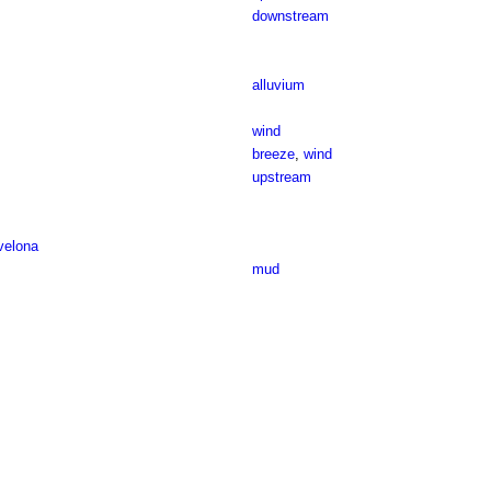
downstream
alluvium
wind
breeze
,
wind
upstream
velona
mud