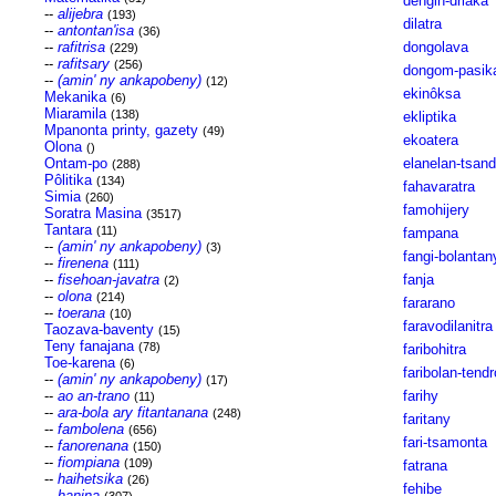
dengin-driaka
--
alijebra
(193)
dilatra
--
antontan'isa
(36)
--
rafitrisa
dongolava
(229)
--
rafitsary
(256)
dongom-pasik
--
(amin' ny ankapobeny)
(12)
ekinôksa
Mekanika
(6)
Miaramila
(138)
ekliptika
Mpanonta printy, gazety
(49)
ekoatera
Olona
()
Ontam-po
elanelan-tsand
(288)
Pôlitika
(134)
fahavaratra
Simia
(260)
famohijery
Soratra Masina
(3517)
Tantara
(11)
fampana
--
(amin' ny ankapobeny)
(3)
fangi-bolantan
--
firenena
(111)
--
fisehoan-javatra
fanja
(2)
--
olona
(214)
fararano
--
toerana
(10)
faravodilanitra
Taozava-baventy
(15)
Teny fanajana
(78)
faribohitra
Toe-karena
(6)
faribolan-tend
--
(amin' ny ankapobeny)
(17)
--
ao an-trano
farihy
(11)
--
ara-bola ary fitantanana
(248)
faritany
--
fambolena
(656)
fari-tsamonta
--
fanorenana
(150)
--
fiompiana
(109)
fatrana
--
haihetsika
(26)
fehibe
--
hanina