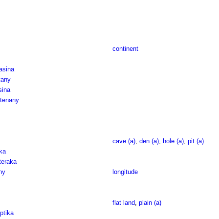
continent
asina
tany
sina
ntenany
cave (a)
,
den (a)
,
hole (a)
,
pit (a)
ka
teraka
ny
longitude
flat land
,
plain (a)
ptika