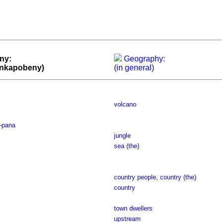
ny:
Geography:
ankapobeny)
(in general)
volcano
-pana
jungle
sea (the)
country people
,
country (the)
country
town dwellers
upstream