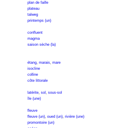
plan de faille
plateau
talweg
printemps (un)
confluent
magma
saison sèche (la)
étang
,
marais
,
mare
isocline
colline
côte littorale
latérite
,
sol
,
sous-sol
île (une)
fleuve
fleuve (un)
,
oued (un)
,
rivière (une)
promontoire (un)