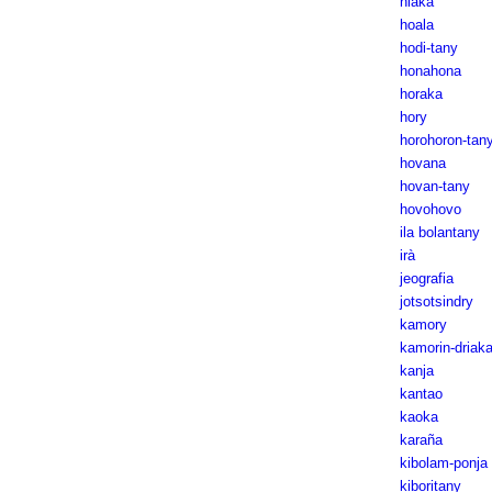
hiaka
hoala
hodi-tany
honahona
horaka
hory
horohoron-tan
hovana
hovan-tany
hovohovo
ila bolantany
irà
jeografia
jotsotsindry
kamory
kamorin-driak
kanja
kantao
kaoka
karaña
kibolam-ponja
kiboritany