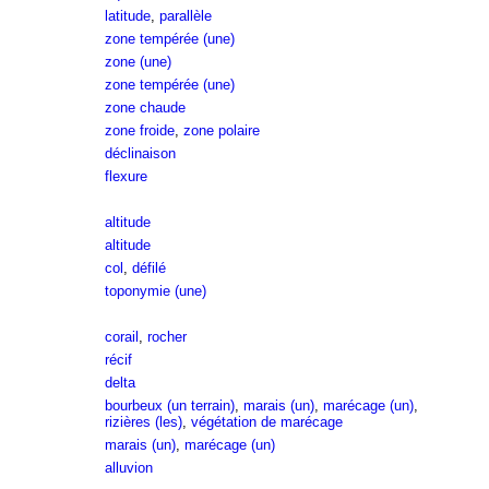
latitude
,
parallèle
zone tempérée (une)
zone (une)
zone tempérée (une)
zone chaude
zone froide
,
zone polaire
déclinaison
flexure
altitude
altitude
col
,
défilé
toponymie (une)
corail
,
rocher
récif
delta
bourbeux (un terrain)
,
marais (un)
,
marécage (un)
,
rizières (les)
,
végétation de marécage
marais (un)
,
marécage (un)
alluvion