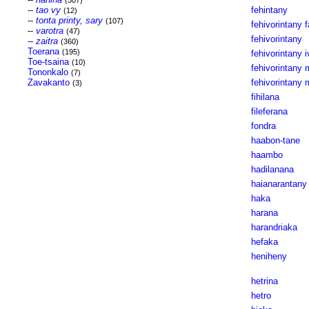
(307)
--
tao vy
fehintany
(12)
--
tonta printy, sary
(107)
fehivorintany f
--
varotra
(47)
fehivorintany
--
zaitra
(360)
Toerana
(195)
fehivorintany i
Toe-tsaina
(10)
fehivorintany
Tononkalo
(7)
Zavakanto
fehivorintany
(3)
fihilana
fileferana
fondra
haabon-tane
haambo
hadilanana
haianarantany
haka
harana
harandriaka
hefaka
heniheny
hetrina
hetro