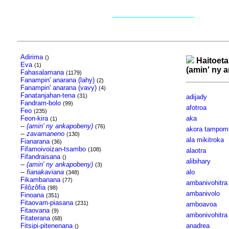
Adirima
()
Haitoeta
Eva
(1)
(amin' ny 
Fahasalamana
(1179)
Fanampin' anarana (lahy)
(2)
Fanampin' anarana (vavy)
(4)
Fanatanjahan-tena
(31)
adijady
Fandram-bolo
(99)
afotroa
Feo
(235)
Feon-kira
aka
(1)
--
(amin' ny ankapobeny)
(76)
akora tampom
--
zavamaneno
(130)
ala mikitroka
Fianarana
(36)
Fifamoivoizan-tsambo
(108)
alaotra
Fifandraisana
()
alibihary
--
(amin' ny ankapobeny)
(3)
--
fianakaviana
alo
(348)
Fikambanana
(77)
ambanivohitra
Filôzôfia
(98)
ambanivolo
Finoana
(351)
Fitaovam-piasana
(231)
amboavoa
Fitaovana
(9)
ambonivohitra
Fitaterana
(68)
Fitsipi-pitenenana
anadrea
()