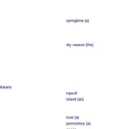
springtime (a)
dry season (the)
olokano
topsoil
island (an)
river (a)
promontory (a)