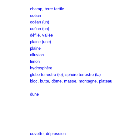
champ
,
terre fertile
océan
océan (un)
océan (un)
défilé
,
vallée
plaine (une)
plaine
alluvion
limon
hydrosphère
globe terrestre (le)
,
sphère terrestre (la)
bloc
,
butte
,
dôme
,
masse
,
montagne
,
plateau
dune
cuvette
,
dépression