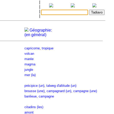
|
|
|
|
Géographie:
(en général)
capricorne
,
tropique
volcan
marée
magma
jungle
mer (la)
précipice (un)
,
talweg d'altitude (un)
brousse (une)
,
campagnard (un)
,
campagne (une)
banlieue
,
campagne
citadins (les)
amont