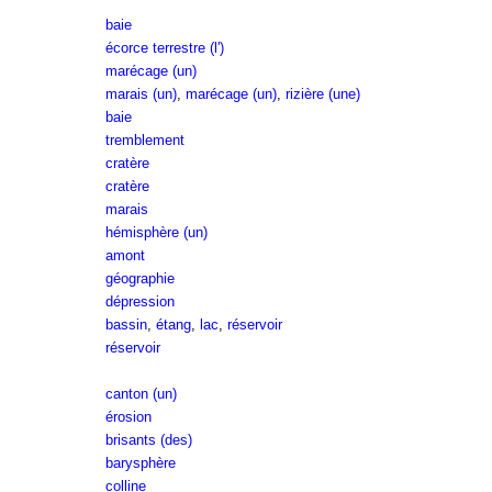
baie
écorce terrestre (l')
marécage (un)
marais (un)
,
marécage (un)
,
rizière (une)
baie
tremblement
cratère
cratère
marais
hémisphère (un)
amont
géographie
dépression
bassin
,
étang
,
lac
,
réservoir
réservoir
canton (un)
érosion
brisants (des)
barysphère
colline