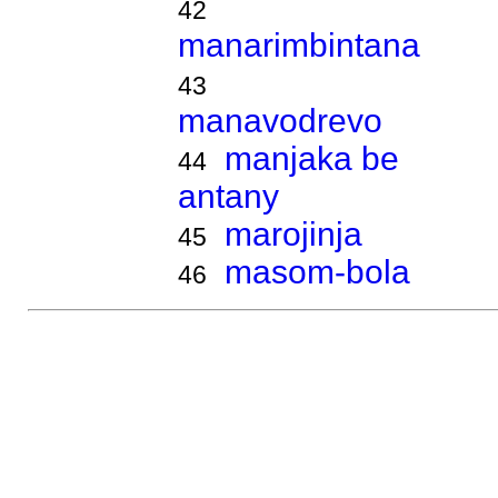
42
manarimbintana
43
manavodrevo
manjaka be
44
antany
marojinja
45
masom-bola
46