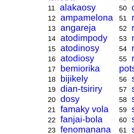
alakaosy
11
50
ampamelona
12
51
angareja
13
52
atodimpody
14
53
atodinosy
15
54
atodiosy
16
55
bemiorika
pot
17
bijikely
18
56
dian-tsiriry
19
57
dosy
20
58
famaky vola
21
59
fanjai-bola
22
60
fenomanana
23
61