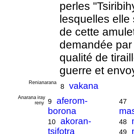
perles "Tsiribih
lesquelles elle
de cette amulet
demandée par 
qualité de tirai
guerre et envo
Renianarana
vakana
8
Anarana iray
aferom-
9
47
reny
borona
ma
akoran-
10
48
tsifotra
49