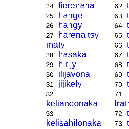
fierenana
24
62
hange
25
63
hangy
26
64
harena tsy
27
65
maty
66
hasaka
28
67
hirijy
29
68
ilijavona
30
69
jijikely
31
70
32
71
keliandonaka
tra
33
72
kelisahilonaka
73