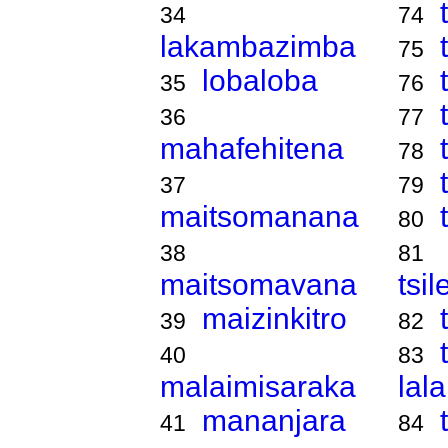
34
74
lakambazimba
75
lobaloba
35
76
36
77
mahafehitena
78
37
79
maitsomanana
80
38
81
maitsomavana
tsi
maizinkitro
39
82
40
83
malaimisaraka
lal
mananjara
41
84