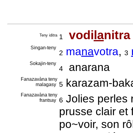
vodi
la
nitra
Teny iditra
1
Singan-teny
ma
na
votra
,
2
3
Sokajin-teny
anarana
4
Fanazavàna teny
karazam-bak
5
malagasy
Fanazavàna teny
Jolies perles
6
frantsay
prusse clair e
po~voir, son rôl