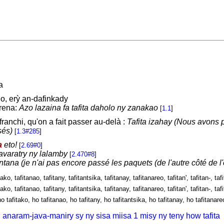
a
o, erỳ an-dafinkady
rena:
Azo lazaina fa tafita daholo ny zanakao
[
1.1
]
franchi, qu'on a fait passer au-delà :
Tafita izahay (Nous avons p
sés)
[
1.3#285
]
a
eto!
[
2.69#0
]
avaratry ny lalamby
[
2.470#8
]
tana (je n'ai pas encore passé les paquets (de l'autre côté de l
itako, tafitanao, tafitany, tafitantsika, tafitanay, tafitanareo, tafitan', tafitan-, taf
itako, tafitanao, tafitany, tafitantsika, tafitanay, tafitanareo, tafitan', tafitan-, taf
ho tafitako, ho tafitanao, ho tafitany, ho tafitantsika, ho tafitanay, ho tafitanareo
 anaram-java-maniry sy ny sisa miisa 1 misy ny teny how tafita