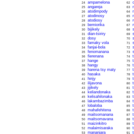
ampamelona
24
62
angareja
25
63
atodimpody
26
64
atodinosy
27
65
atodiosy
28
66
bemiorika
29
67
bijikely
30
68
dian-tsiriry
31
69
dosy
32
70
famaky vola
33
71
fanjai-bola
34
72
fenomanana
35
73
fierenana
36
74
hange
37
75
hangy
38
76
harena tsy maty
39
77
hasaka
40
78
hirijy
41
79
ilijavona
42
80
jijikely
43
81
keliandonaka
44
82
kelisahilonaka
45
83
lakambazimba
46
84
lobaloba
47
85
mahafehitena
48
86
maitsomanana
49
87
maitsomavana
50
88
maizinkitro
t
51
89
malaimisaraka
52
90
mananjara
t
53
91