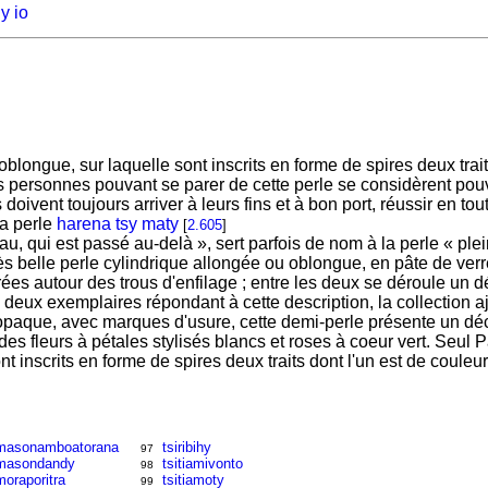
y io
longue, sur laquelle sont inscrits en forme de spires deux traits
s personnes pouvant se parer de cette perle se considèrent pouv
es doivent toujours arriver à leurs fins et à bon port, réussir en t
la perle
harena tsy maty
[
2.605
]
eau, qui est passé au-delà », sert parfois de nom à la perle « ple
belle perle cylindrique allongée ou oblongue, en pâte de verre
es autour des trous d'enfilage ; entre les deux se déroule un déc
ux deux exemplaires répondant à cette description, la collection 
opaque, avec marques d'usure, cette demi-perle présente un déco
s fleurs à pétales stylisés blancs et roses à coeur vert. Seul Pag
t inscrits en forme de spires deux traits dont l'un est de couleu
masonamboatorana
tsiribihy
97
masondandy
tsitiamivonto
98
moraporitra
tsitiamoty
99