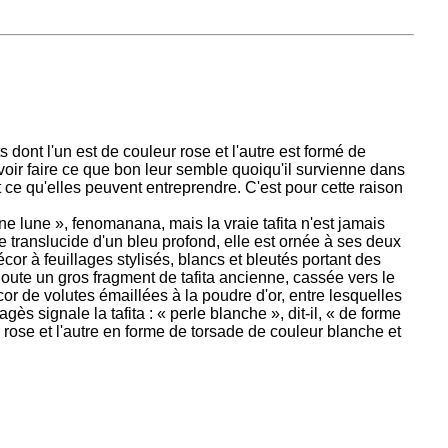
 dont l'un est de couleur rose et l'autre est formé de
oir faire ce que bon leur semble quoiqu'il survienne dans
out ce qu'elles peuvent entreprendre. C'est pour cette raison
ine lune », fenomanana, mais la vraie tafita n'est jamais
 translucide d'un bleu profond, elle est ornée à ses deux
or à feuillages stylisés, blancs et bleutés portant des
ajoute un gros fragment de tafita ancienne, cassée vers le
r de volutes émaillées à la poudre d'or, entre lesquelles
ès signale la tafita : « perle blanche », dit-il, « de forme
r rose et l'autre en forme de torsade de couleur blanche et