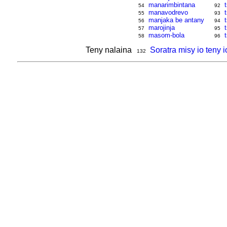
manarimbintana
54
92
manavodrevo
55
93
manjaka be antany
56
94
marojinja
57
95
masom-bola
58
96
Teny nalaina
Soratra misy io teny i
132