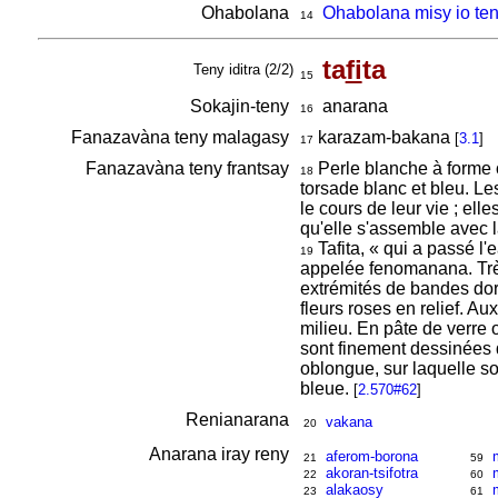
Ohabolana
Ohabolana misy io ten
14
ta
fi
ta
Teny iditra (2/2)
15
Sokajin-teny
anarana
16
Fanazavàna teny malagasy
karazam-bakana
[
3.1
]
17
Fanazavàna teny frantsay
Perle blanche à forme ob
18
torsade blanc et bleu. Le
le cours de leur vie ; ell
qu'elle s'assemble avec 
Tafita, « qui a passé l'
19
appelée fenomanana. Très 
extrémités de bandes doré
fleurs roses en relief. A
milieu. En pâte de verre 
sont finement dessinées de
oblongue, sur laquelle son
bleue.
[
2.570#62
]
Renianarana
vakana
20
Anarana iray reny
aferom-borona
21
59
akoran-tsifotra
22
60
alakaosy
23
61