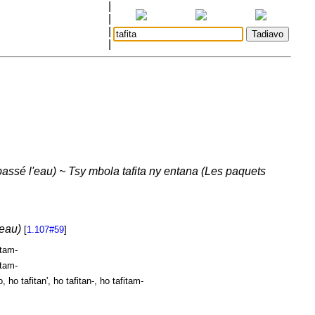
|
|
|
|
assé l'eau) ~ Tsy mbola tafita ny entana (Les paquets
'eau)
[
1.107#59
]
itam-
itam-
, ho tafitan', ho tafitan-, ho tafitam-