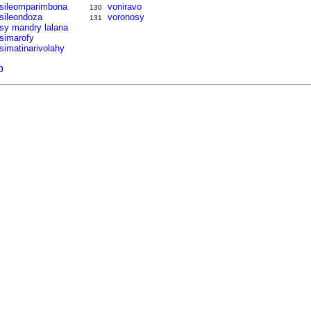
tsileomparimbona
voniravo
130
tsileondoza
voronosy
131
tsy mandry lalana
tsimarofy
tsimatinarivolahy
o