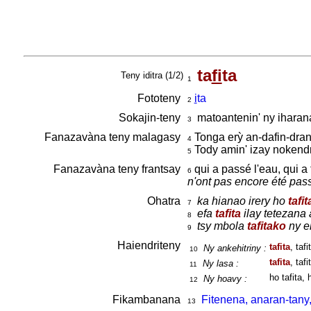
ta
fi
ta
Teny iditra (1/2)
1
Fototeny
i
ta
2
Sokajin-teny
matoantenin' ny iharan
3
Fanazavàna teny malagasy
Tonga erỳ an-dafin-dran
4
Tody amin' izay nokend
5
Fanazavàna teny frantsay
qui a passé l'eau, qui a 
6
n'ont pas encore été pas
Ohatra
ka hianao irery ho
tafit
7
efa
tafita
ilay tetezana 
8
tsy mbola
tafitako
ny en
9
Haiendriteny
tafita
, taf
Ny ankehitriny :
10
tafita
, taf
Ny lasa :
11
ho tafita, 
Ny hoavy :
12
Fikambanana
Fitenena, anaran-tany,
13