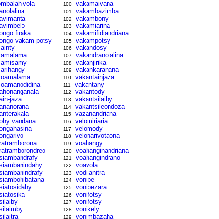
ombalahivola
vakamaivana
100
ranolalina
vakambazimba
101
ravimanta
vakambony
102
ravimbelo
vakamiarina
103
rongo firaka
vakamifidiandriana
104
rongo vakam-potsy
vakampotsy
105
sainty
vakandosy
106
samalama
vakandranolalina
107
samisamy
vakanjirika
108
sarihangy
vakankaranana
109
soamalama
vakantainjaza
110
soamanodidina
vakantany
111
tahonanganala
vakantody
112
tain-jaza
vakantsilaiby
113
tananorana
vakantsileondoza
114
tanterakala
vazanandriana
115
tohy vandana
velomiriaria
116
tongahasina
velomody
117
tongarivo
velonarivotaona
118
tratramborona
voahangy
119
tratramborondreo
voahanginandriana
120
tsiambandrafy
voahangindrano
121
tsiambanindahy
voavola
122
tsiambanindrafy
vodilanitra
123
tsiambohibatana
vonibe
124
tsiatosidahy
vonibezara
125
tsiatosika
vonifotsy
126
silaiby
vonifotsy
127
tsilaimby
vonikely
128
silaitra
vonimbazaha
129