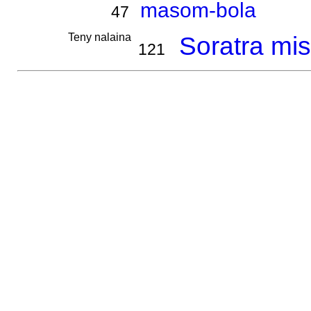
masom-bola
47
Teny nalaina
Soratra mis
121