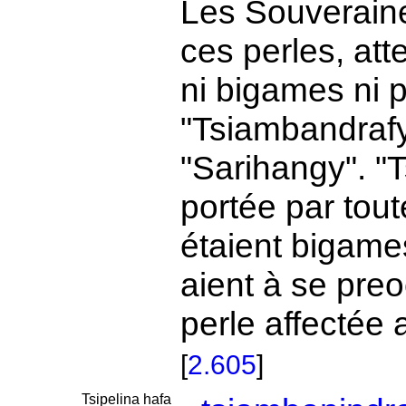
Les Souveraine
ces perles, att
ni bigames ni 
"Tsiambandrafy"
"Sarihangy". "
portée par tou
étaient bigame
aient à se preo
perle affectée 
[
2.605
]
Tsipelina hafa