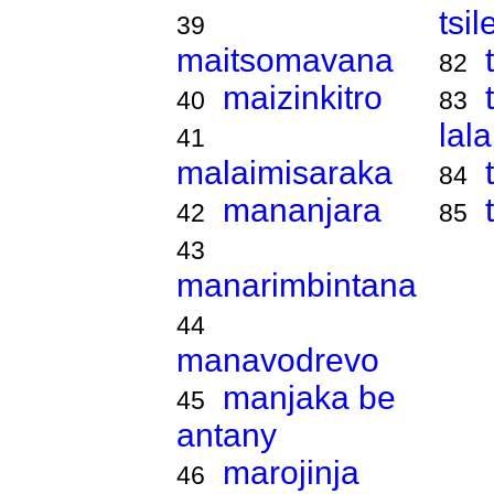
tsi
39
maitsomavana
82
maizinkitro
40
83
lal
41
malaimisaraka
84
mananjara
42
85
43
manarimbintana
44
manavodrevo
manjaka be
45
antany
marojinja
46