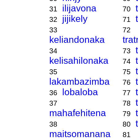
ilijavona
31
70
jijikely
32
71
33
72
keliandonaka
tra
34
73
kelisahilonaka
74
35
75
lakambazimba
76
lobaloba
36
77
37
78
mahafehitena
79
38
80
maitsomanana
81