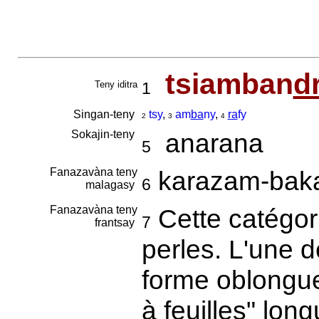
tsiamban
d
Teny iditra
1
Singan-teny
tsy
,
am
ba
ny
,
ra
fy
2
3
4
Sokajin-teny
anarana
5
Fanazavàna teny
karazam-bak
6
malagasy
Fanazavàna teny
Cette catégor
7
frantsay
perles. L'une d
forme oblongue
à feuilles" lon