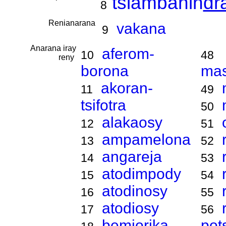
tsiambanin
dr
8
Renianarana
vakana
9
Anarana iray
aferom-
10
48
reny
borona
ma
akoran-
11
49
tsifotra
50
alakaosy
12
51
ampamelona
13
52
angareja
14
53
atodimpody
15
54
atodinosy
16
55
atodiosy
17
56
bemiorika
pot