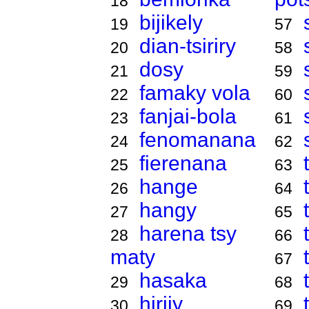
18
bijikely
19
57
dian-tsiriry
20
58
dosy
21
59
famaky vola
22
60
fanjai-bola
23
61
fenomanana
24
62
fierenana
25
63
hange
26
64
hangy
27
65
harena tsy
28
66
maty
67
hasaka
29
68
hirijy
30
69