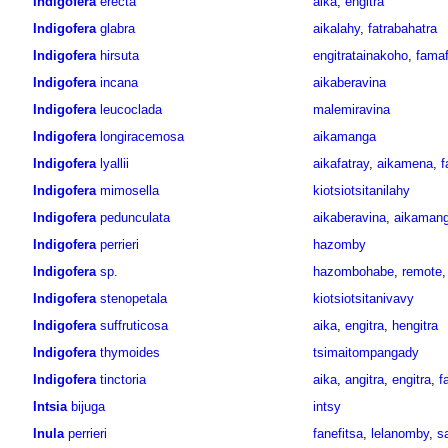
Indigofera
erecta
aika
,
engitra
Indigofera
glabra
aikalahy
,
fatrabahatra
Indigofera
hirsuta
engitratainakoho
,
fama
Indigofera
incana
aikaberavina
Indigofera
leucoclada
malemiravina
Indigofera
longiracemosa
aikamanga
Indigofera
lyallii
aikafatray
,
aikamena
,
f
Indigofera
mimosella
kiotsiotsitanilahy
Indigofera
pedunculata
aikaberavina
,
aikaman
Indigofera
perrieri
hazomby
Indigofera
sp.
hazombohabe
,
remote
Indigofera
stenopetala
kiotsiotsitanivavy
Indigofera
suffruticosa
aika
,
engitra
,
hengitra
Indigofera
thymoides
tsimaitompangady
Indigofera
tinctoria
aika
,
angitra
,
engitra
,
f
Intsia
bijuga
intsy
Inula
perrieri
fanefitsa
,
lelanomby
,
s