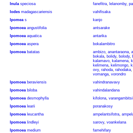
Inula
speciosa
fanefitra
,
lelanomby
,
pa
Iodes
madagascariensis
vahifisaka
Ipomea
s
kanjo
Ipomoea
angustifolia
antsarake
Ipomoea
aquatica
antarika
Ipomoea
aspera
bokalambitro
Ipomoea
batatas
ambizo
,
anantaraona
,
a
bokala
,
bolidy
,
bolody
,
kalamavo
,
kalamena
,
k
kelimena
,
kelimongo
,
k
ovy
,
rahoda
,
rahodaka
vomanga
,
vorondro
Ipomoea
beraviensis
vahindranavavy
Ipomoea
biloba
vahindalandana
Ipomoea
desmophylla
kifolona
,
varangambitsi
Ipomoea
learii
poranakosy
Ipomoea
leucantha
ampelantsifotra
,
ampela
Ipomoea
lindleyi
sarovy
,
voankelana
Ipomoea
medium
famehifary