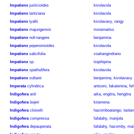
Impatiens
justicioides
kivolavola
Impatiens
lantziana
kivolavola
Impatiens
lyallii
kivolavavy
,
rangy
Impatiens
majungensis
moramaitso
Impatiens
noli-tangere
benjamina
Impatiens
peperomioides
kivolavola
Impatiens
salicifolia
voahangindrano
Impatiens
sp.
tsipihipina
Impatiens
spathulifera
kivolavola
Impatiens
sultanii
benjamina
,
kivolavavy
Imperata
cylindrica
antsoro
,
fakatenina
,
fe
Indigofera
anil
aika
,
engitra
,
hengitra
Indigofera
bojeri
kiramena
Indigofera
cloiselii
hazomboatango
,
taola
Indigofera
compressa
fafalahy
,
manjola
Indigofera
depauperata
fafalahy
,
hazomby
,
mai