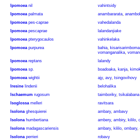
Ipomoea
nil
vahintsidy
Ipomoea
palmata
anambararata
,
anambol
Ipomoea
pes-caprae
vahedalanda
Ipomoea
pescaprae
lalandanjiake
Ipomoea
pterygocaulos
vahinkelaka
Ipomoea
purpurea
bahia
,
kisarisarimbom
vomanganalika
,
voman
Ipomoea
reptans
lalandy
Ipomoea
sp.
boadoaka
,
kanja
,
kimo
Ipomoea
wightii
ajy
,
avy
,
tsingovihovy
Iresine
lindenii
belohalika
Ischaemum
rugosum
taimboriky
,
tsikalabana
Isoglossa
melleri
ravitsara
Isolona
ghesquierei
ambary
,
ambavy
Isolona
humbertiana
ambery
,
ambiry
,
kililo
,
Isolona
madagascariensis
ambary
,
kililo
,
ombary
,
Isolona
perrieri
robavy