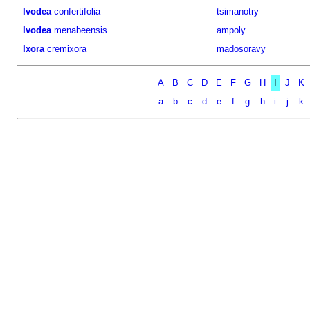
Ivodea
confertifolia
tsimanotry
Ivodea
menabeensis
ampoly
Ixora
cremixora
madosoravy
A
B
C
D
E
F
G
H
I
J
K
a
b
c
d
e
f
g
h
i
j
k