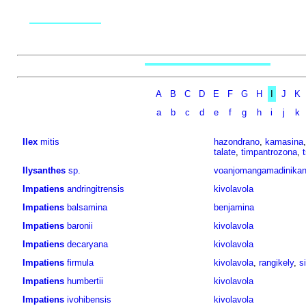
A
B
C
D
E
F
G
H
I
J
K
a
b
c
d
e
f
g
h
i
j
k
Ilex
mitis
hazondrano
,
kamasina
talate
,
timpantrozona
,
t
Ilysanthes
sp.
voanjomangamadinikan
Impatiens
andringitrensis
kivolavola
Impatiens
balsamina
benjamina
Impatiens
baronii
kivolavola
Impatiens
decaryana
kivolavola
Impatiens
firmula
kivolavola
,
rangikely
,
s
Impatiens
humbertii
kivolavola
Impatiens
ivohibensis
kivolavola