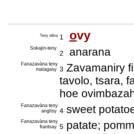
o
vy
Teny iditra
1
Sokajin-teny
anarana
2
Fanazavàna teny
Zavamaniry fi
3
malagasy
tavolo, tsara, 
hoe ovimbaza
Fanazavàna teny
sweet potatoe
4
anglisy
Fanazavàna teny
patate; pomm
5
frantsay