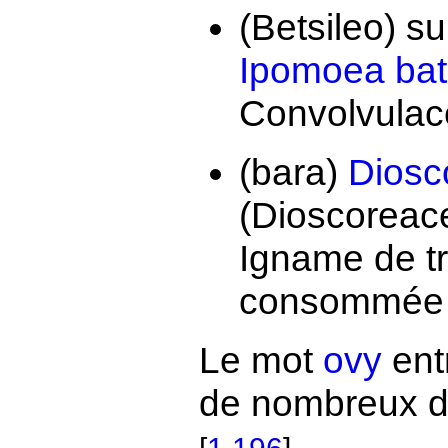
(Betsileo) su
Ipomoea bat
Convolvulac
(bara)
Diosc
(Dioscoreace
Igname de tr
consommée a
Le mot
ovy
ent
de nombreux d