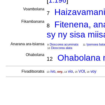
[
1.196
]
Voambolana
Haizavamani
7
Fikambanana
Fitenena, an
8
sy ny sisa mii
Anarana ara-tsiansa
Dioscorea acuminata
Ipomoea bata
9
11
Dioscorea alata
10
Ohabolana
Ohabolana m
12
Fivaditsoratra
ivo
,
,
vio
,
VOI
,
voy
ovy
13
14
15
16