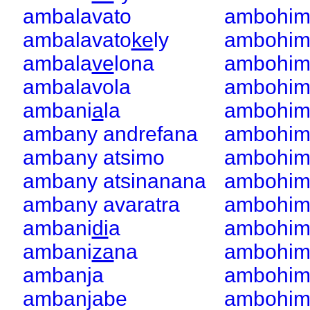
ambalavato
ambohim
ambalavato
ke
ly
ambohimi
ambala
ve
lona
ambohim
ambalavola
ambohim
ambani
a
la
ambohimi
ambany andrefana
ambohimi
ambany atsimo
ambohim
ambany atsinanana
ambohimi
ambany avaratra
ambohim
ambani
di
a
ambohim
ambani
za
na
ambohim
ambanja
ambohimi
ambanjabe
ambohimi