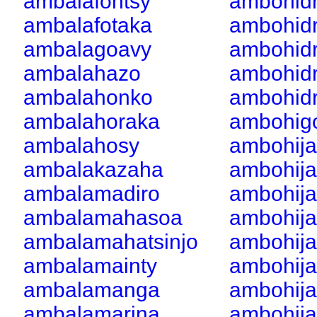
ambalafontsy
ambohid
ambalafotaka
ambohid
ambalagoavy
ambohid
ambalahazo
ambohidr
ambalahonko
ambohid
ambalahoraka
ambohig
ambalahosy
ambohija
ambalakazaha
ambohija
ambalamadiro
ambohij
ambalamahasoa
ambohij
ambalamahatsinjo
ambohij
ambalamainty
ambohija
ambalamanga
ambohija
ambalamarina
ambohij