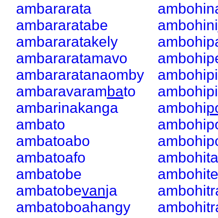
ambararata
ambohin
ambararatabe
ambohini
ambararatakely
ambohip
ambararatamavo
ambohip
ambararatanaomby
ambohipi
ambaravaram
ba
to
ambohip
ambarinakanga
ambohi
p
ambato
ambohip
ambatoabo
ambohip
ambatoafo
ambohit
ambatobe
ambohite
ambatobe
van
ja
ambohitr
ambatoboahangy
ambohitr