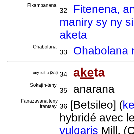
Fikambanana
Fitenena, a
32
maniry sy ny s
aketa
Ohabolana
Ohabolana m
33
a
ke
ta
Teny iditra (2/3)
34
Sokajin-teny
anarana
35
Fanazavàna teny
[Betsileo] (
ke
36
frantsay
hybridé avec le
vulgaris
Mill. 