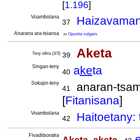
[
1.196
]
Voambolana
Haizavaman
37
Anarana ara-tsiansa
Opuntia vulgaris
38
Aketa
Teny iditra (3/3)
39
Singan-teny
a
ke
ta
40
Sokajin-teny
anaran-tsami
41
[
Fitanisana
]
Voambolana
Haitoetany:
42
Fivaditsoratra
,
Aketa, aketa