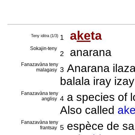
a
ke
ta
Teny iditra (1/3)
1
Sokajin-teny
anarana
2
Fanazavàna teny
Anarana ilaza
3
malagasy
balala iray iza
Fanazavàna teny
a species of l
4
anglisy
Also called
ake
Fanazavàna teny
espèce de saut
5
frantsay