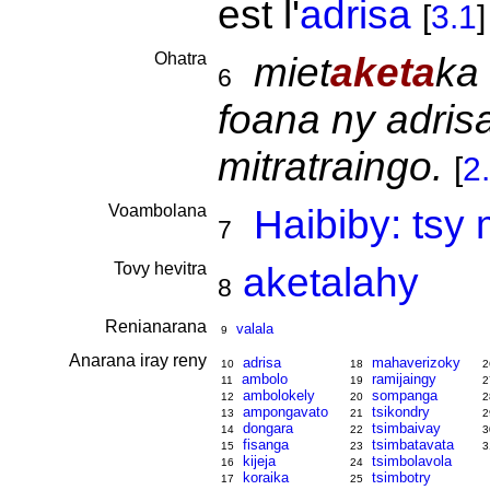
est l'
adrisa
[
3.1
]
Ohatra
miet
aketa
ka
6
foana ny adrisa
mitratraingo.
[
2
Voambolana
Haibiby: ts
7
Tovy hevitra
aketalahy
8
Renianarana
valala
9
Anarana iray reny
adrisa
mahaverizoky
10
18
2
ambolo
ramijaingy
11
19
2
ambolokely
sompanga
12
20
2
ampongavato
tsikondry
13
21
2
dongara
tsimbaivay
14
22
3
fisanga
tsimbatavata
15
23
3
kijeja
tsimbolavola
16
24
koraika
tsimbotry
17
25