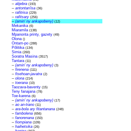
--
alijebra
(193)
--
antontan'isa
(36)
--
rafitrisa
(229)
--
rafitsary
(256)
--
(amin' ny ankapobeny)
(12)
Mekanika
(6)
Miaramila
(138)
Mpanonta printy, gazety
(49)
Olona
()
Ontam-po
(288)
Pôlitika
(134)
Simia
(260)
Soratra Masina
(3517)
Tantara
(11)
--
(amin' ny ankapobeny)
(3)
--
firenena
(111)
--
fisehoan-javatra
(2)
--
olona
(214)
--
toerana
(10)
Taozava-baventy
(15)
Teny fanajana
(78)
Toe-karena
(6)
--
(amin' ny ankapobeny)
(17)
--
ao an-trano
(11)
--
ara-bola ary fitantanana
(248)
--
fambolena
(656)
--
fanorenana
(150)
--
fiompiana
(109)
--
haihetsika
(26)
--
hanina