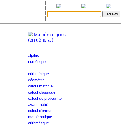
|
|
|
|
Mathématiques:
(en général)
aljèbre
numérique
arithmétique
géométrie
calcul matriciel
calcul classique
calcul de probabilité
avant métré
calcul d'erreur
mathématique
arithmétique