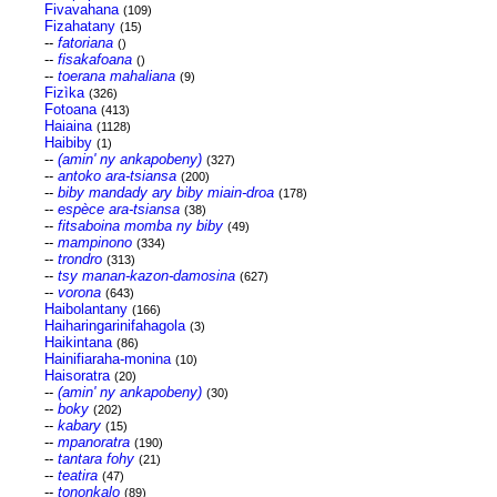
Fivavahana
(109)
Fizahatany
(15)
--
fatoriana
()
--
fisakafoana
()
--
toerana mahaliana
(9)
Fizìka
(326)
Fotoana
(413)
Haiaina
(1128)
Haibiby
(1)
--
(amin' ny ankapobeny)
(327)
--
antoko ara-tsiansa
(200)
--
biby mandady ary biby miain-droa
(178)
--
espèce ara-tsiansa
(38)
--
fitsaboina momba ny biby
(49)
--
mampinono
(334)
--
trondro
(313)
--
tsy manan-kazon-damosina
(627)
--
vorona
(643)
Haibolantany
(166)
Haiharingarinifahagola
(3)
Haikintana
(86)
Hainifiaraha-monina
(10)
Haisoratra
(20)
--
(amin' ny ankapobeny)
(30)
--
boky
(202)
--
kabary
(15)
--
mpanoratra
(190)
--
tantara fohy
(21)
--
teatira
(47)
--
tononkalo
(89)