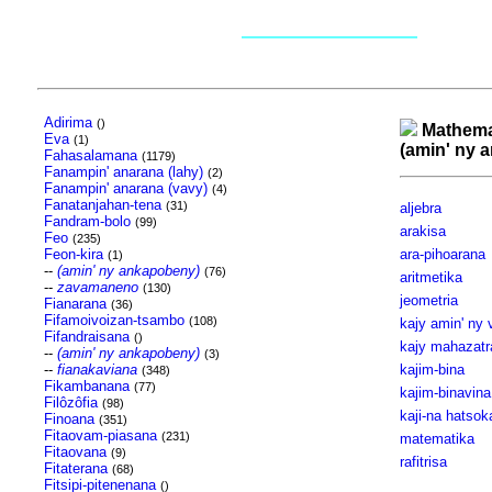
Adirima
()
Mathema
Eva
(1)
(amin' ny 
Fahasalamana
(1179)
Fanampin' anarana (lahy)
(2)
Fanampin' anarana (vavy)
(4)
Fanatanjahan-tena
(31)
aljebra
Fandram-bolo
(99)
arakisa
Feo
(235)
Feon-kira
ara-pihoarana
(1)
--
(amin' ny ankapobeny)
(76)
aritmetika
--
zavamaneno
(130)
jeometria
Fianarana
(36)
Fifamoivoizan-tsambo
(108)
kajy amin' ny
Fifandraisana
()
kajy mahazatr
--
(amin' ny ankapobeny)
(3)
--
fianakaviana
kajim-bina
(348)
Fikambanana
(77)
kajim-binavina
Filôzôfia
(98)
kaji-na hatsok
Finoana
(351)
Fitaovam-piasana
(231)
matematika
Fitaovana
(9)
rafitrisa
Fitaterana
(68)
Fitsipi-pitenenana
()