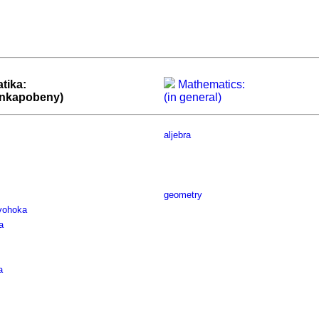
tika:
Mathematics:
ankapobeny)
(in general)
aljebra
geometry
 vohoka
a
a