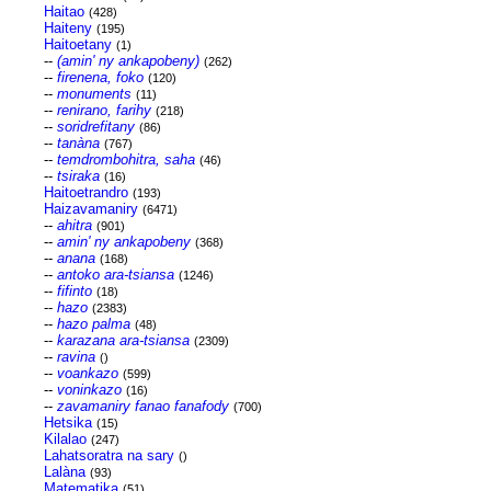
Haitao
(428)
Haiteny
(195)
Haitoetany
(1)
--
(amin' ny ankapobeny)
(262)
--
firenena, foko
(120)
--
monuments
(11)
--
renirano, farihy
(218)
--
soridrefitany
(86)
--
tanàna
(767)
--
temdrombohitra, saha
(46)
--
tsiraka
(16)
Haitoetrandro
(193)
Haizavamaniry
(6471)
--
ahitra
(901)
--
amin' ny ankapobeny
(368)
--
anana
(168)
--
antoko ara-tsiansa
(1246)
--
fifinto
(18)
--
hazo
(2383)
--
hazo palma
(48)
--
karazana ara-tsiansa
(2309)
--
ravina
()
--
voankazo
(599)
--
voninkazo
(16)
--
zavamaniry fanao fanafody
(700)
Hetsika
(15)
Kilalao
(247)
Lahatsoratra na sary
()
Lalàna
(93)
Matematika
(51)