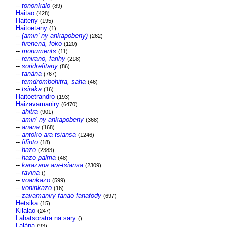
--
tononkalo
(89)
Haitao
(428)
Haiteny
(195)
Haitoetany
(1)
--
(amin' ny ankapobeny)
(262)
--
firenena, foko
(120)
--
monuments
(11)
--
renirano, farihy
(218)
--
soridrefitany
(86)
--
tanàna
(767)
--
temdrombohitra, saha
(46)
--
tsiraka
(16)
Haitoetrandro
(193)
Haizavamaniry
(6470)
--
ahitra
(901)
--
amin' ny ankapobeny
(368)
--
anana
(168)
--
antoko ara-tsiansa
(1246)
--
fifinto
(18)
--
hazo
(2383)
--
hazo palma
(48)
--
karazana ara-tsiansa
(2309)
--
ravina
()
--
voankazo
(599)
--
voninkazo
(16)
--
zavamaniry fanao fanafody
(697)
Hetsika
(15)
Kilalao
(247)
Lahatsoratra na sary
()
Lalàna
(93)