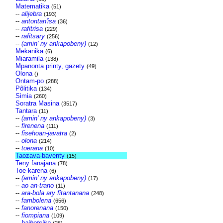
Matematika
(51)
--
alijebra
(193)
--
antontan'isa
(36)
--
rafitrisa
(229)
--
rafitsary
(256)
--
(amin' ny ankapobeny)
(12)
Mekanika
(6)
Miaramila
(138)
Mpanonta printy, gazety
(49)
Olona
()
Ontam-po
(288)
Pôlitika
(134)
Simia
(260)
Soratra Masina
(3517)
Tantara
(11)
--
(amin' ny ankapobeny)
(3)
--
firenena
(111)
--
fisehoan-javatra
(2)
--
olona
(214)
--
toerana
(10)
Taozava-baventy
(15)
Teny fanajana
(78)
Toe-karena
(6)
--
(amin' ny ankapobeny)
(17)
--
ao an-trano
(11)
--
ara-bola ary fitantanana
(248)
--
fambolena
(656)
--
fanorenana
(150)
--
fiompiana
(109)
--
haihetsika