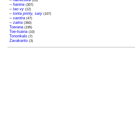
(26)
--
hanina
(307)
--
tao vy
(12)
--
tonta printy, sary
(107)
--
varotra
(47)
--
zaitra
(360)
Toerana
(195)
Toe-tsaina
(10)
Tononkalo
(7)
Zavakanto
(3)