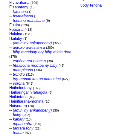
Fivavahana
(109)
vody tenona
Fizahatany
(15)
--
fatoriana
()
--
fisakafoana
()
--
toerana mahaliana
(9)
Fizìka
(326)
Fotoana
(413)
Haiaina
(1128)
Haibiby
(1)
--
(amin' ny ankapobeny)
(327)
--
antoko ara-tsiansa
(200)
--
biby mandady ary biby miain-droa
(178)
--
espèce ara-tsiansa
(38)
--
fitsaboina momba ny biby
(49)
--
mampinono
(334)
--
trondro
(313)
--
tsy manan-kazon-damosina
(627)
--
vorona
(643)
Haibolantany
(166)
Haiharingarinifahagola
(3)
Haikintana
(86)
Hainifiaraha-monina
(10)
Haisoratra
(20)
--
(amin' ny ankapobeny)
(30)
--
boky
(202)
--
kabary
(15)
--
mpanoratra
(190)
--
tantara fohy
(21)
--
teatira
(47)