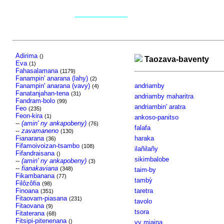
Adirima
()
Taozava-baventy
Eva
(1)
Fahasalamana
(1179)
Fanampin' anarana (lahy)
(2)
Fanampin' anarana (vavy)
andriamby
(4)
Fanatanjahan-tena
(31)
andriamby maharitra
Fandram-bolo
(99)
andriambin' aratra
Feo
(235)
Feon-kira
(1)
ankoso-panitso
--
(amin' ny ankapobeny)
(76)
falafa
--
zavamaneno
(130)
Fianarana
haraka
(36)
Fifamoivoizan-tsambo
(108)
ilañilañy
Fifandraisana
()
sikimbalobe
--
(amin' ny ankapobeny)
(3)
--
fianakaviana
(348)
taim-by
Fikambanana
(77)
tambỳ
Filôzôfia
(98)
Finoana
taretra
(351)
Fitaovam-piasana
(231)
tavolo
Fitaovana
(9)
tsora
Fitaterana
(68)
Fitsipi-pitenenana
()
vy miaina