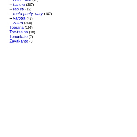
(26)
--
hanina
(307)
--
tao vy
(12)
--
tonta printy, sary
(107)
--
varotra
(47)
--
zaitra
(360)
Toerana
(195)
Toe-tsaina
(10)
Tononkalo
(7)
Zavakanto
(3)