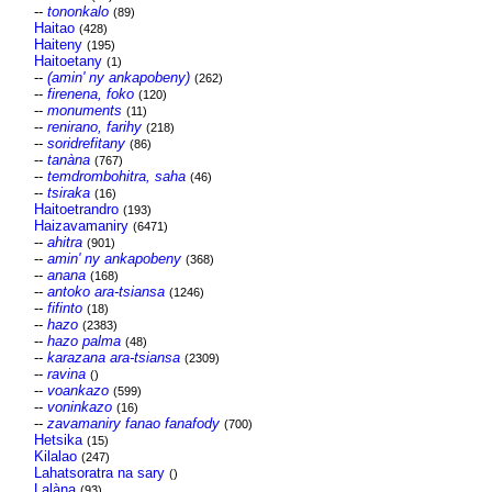
--
tononkalo
(89)
Haitao
(428)
Haiteny
(195)
Haitoetany
(1)
--
(amin' ny ankapobeny)
(262)
--
firenena, foko
(120)
--
monuments
(11)
--
renirano, farihy
(218)
--
soridrefitany
(86)
--
tanàna
(767)
--
temdrombohitra, saha
(46)
--
tsiraka
(16)
Haitoetrandro
(193)
Haizavamaniry
(6471)
--
ahitra
(901)
--
amin' ny ankapobeny
(368)
--
anana
(168)
--
antoko ara-tsiansa
(1246)
--
fifinto
(18)
--
hazo
(2383)
--
hazo palma
(48)
--
karazana ara-tsiansa
(2309)
--
ravina
()
--
voankazo
(599)
--
voninkazo
(16)
--
zavamaniry fanao fanafody
(700)
Hetsika
(15)
Kilalao
(247)
Lahatsoratra na sary
()
Lalàna
(93)