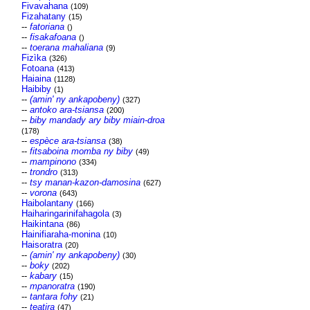
Fivavahana
(109)
Fizahatany
(15)
--
fatoriana
()
--
fisakafoana
()
--
toerana mahaliana
(9)
Fizìka
(326)
Fotoana
(413)
Haiaina
(1128)
Haibiby
(1)
--
(amin' ny ankapobeny)
(327)
--
antoko ara-tsiansa
(200)
--
biby mandady ary biby miain-droa
(178)
--
espèce ara-tsiansa
(38)
--
fitsaboina momba ny biby
(49)
--
mampinono
(334)
--
trondro
(313)
--
tsy manan-kazon-damosina
(627)
--
vorona
(643)
Haibolantany
(166)
Haiharingarinifahagola
(3)
Haikintana
(86)
Hainifiaraha-monina
(10)
Haisoratra
(20)
--
(amin' ny ankapobeny)
(30)
--
boky
(202)
--
kabary
(15)
--
mpanoratra
(190)
--
tantara fohy
(21)
--
teatira
(47)