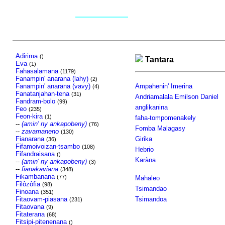
Adirima
()
Tantara
Eva
(1)
Fahasalamana
(1179)
Fanampin' anarana (lahy)
(2)
Fanampin' anarana (vavy)
Ampahenin' Imerina
(4)
Fanatanjahan-tena
(31)
Andriamalala Emilson Daniel
Fandram-bolo
(99)
anglikanina
Feo
(235)
Feon-kira
(1)
faha-tompomenakely
--
(amin' ny ankapobeny)
(76)
Fomba Malagasy
--
zavamaneno
(130)
Fianarana
Girika
(36)
Fifamoivoizan-tsambo
(108)
Hebrio
Fifandraisana
()
Karàna
--
(amin' ny ankapobeny)
(3)
--
fianakaviana
(348)
Fikambanana
(77)
Mahaleo
Filôzôfia
(98)
Tsimandao
Finoana
(351)
Fitaovam-piasana
Tsimandoa
(231)
Fitaovana
(9)
Fitaterana
(68)
Fitsipi-pitenenana
()