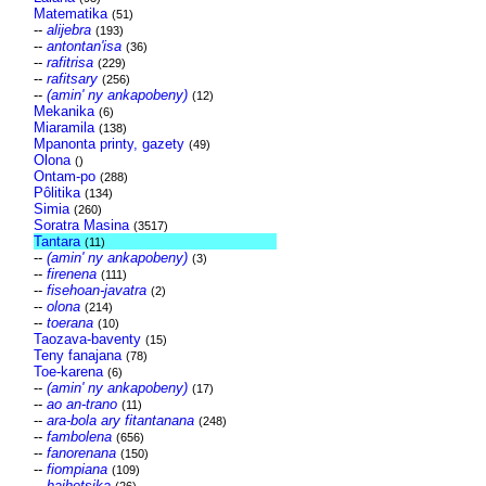
Matematika
(51)
--
alijebra
(193)
--
antontan'isa
(36)
--
rafitrisa
(229)
--
rafitsary
(256)
--
(amin' ny ankapobeny)
(12)
Mekanika
(6)
Miaramila
(138)
Mpanonta printy, gazety
(49)
Olona
()
Ontam-po
(288)
Pôlitika
(134)
Simia
(260)
Soratra Masina
(3517)
Tantara
(11)
--
(amin' ny ankapobeny)
(3)
--
firenena
(111)
--
fisehoan-javatra
(2)
--
olona
(214)
--
toerana
(10)
Taozava-baventy
(15)
Teny fanajana
(78)
Toe-karena
(6)
--
(amin' ny ankapobeny)
(17)
--
ao an-trano
(11)
--
ara-bola ary fitantanana
(248)
--
fambolena
(656)
--
fanorenana
(150)
--
fiompiana
(109)
--
haihetsika