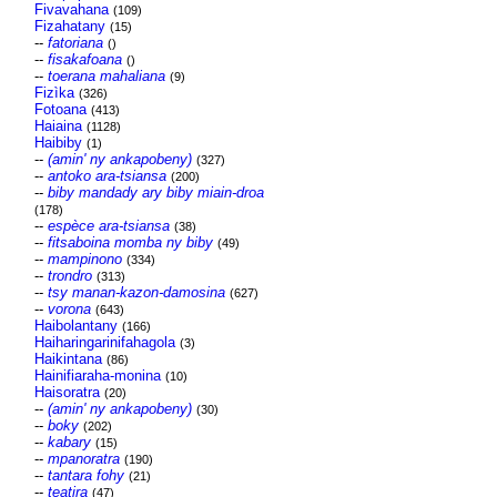
Fivavahana
(109)
Fizahatany
(15)
--
fatoriana
()
--
fisakafoana
()
--
toerana mahaliana
(9)
Fizìka
(326)
Fotoana
(413)
Haiaina
(1128)
Haibiby
(1)
--
(amin' ny ankapobeny)
(327)
--
antoko ara-tsiansa
(200)
--
biby mandady ary biby miain-droa
(178)
--
espèce ara-tsiansa
(38)
--
fitsaboina momba ny biby
(49)
--
mampinono
(334)
--
trondro
(313)
--
tsy manan-kazon-damosina
(627)
--
vorona
(643)
Haibolantany
(166)
Haiharingarinifahagola
(3)
Haikintana
(86)
Hainifiaraha-monina
(10)
Haisoratra
(20)
--
(amin' ny ankapobeny)
(30)
--
boky
(202)
--
kabary
(15)
--
mpanoratra
(190)
--
tantara fohy
(21)
--
teatira
(47)