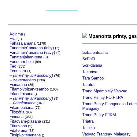
Adirima
()
Mpanonta printy, gaz
Eva
(1)
Fahasalamana
(1179)
Fanampin' anarana (lahy)
(2)
Fanampin' anarana (vavy)
Sakafontsaina
(4)
Fanatanjahan-tena
(31)
SeFaFi
Fandram-bolo
(99)
Sori-dalana
Feo
(235)
Feon-kira
(1)
Takariva
--
(amin' ny ankapobeny)
(76)
Tara Sambo
--
zavamaneno
(130)
Fianarana
Taratra
(36)
Fifamoivoizan-tsambo
(108)
Trano Mpampiely Vaovao
Fifandraisana
()
Trano Pirinty FO.PI.PA
--
(amin' ny ankapobeny)
(3)
--
fianakaviana
(348)
Trano Printy Fiangonana Loter
Fikambanana
(77)
Malagasy
Filôzôfia
(98)
Trano Printy FJKM
Finoana
(351)
Fitaovam-piasana
Triatra
(231)
Fitaovana
(9)
Tsipika
Fitaterana
(68)
Vaovao Frantsay Malagasy
Fitsipi-pitenenana
()