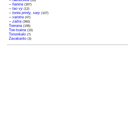
(26)
--
hanina
(307)
--
tao vy
(12)
--
tonta printy, sary
(107)
--
varotra
(47)
--
zaitra
(360)
Toerana
(195)
Toe-tsaina
(10)
Tononkalo
(7)
Zavakanto
(3)