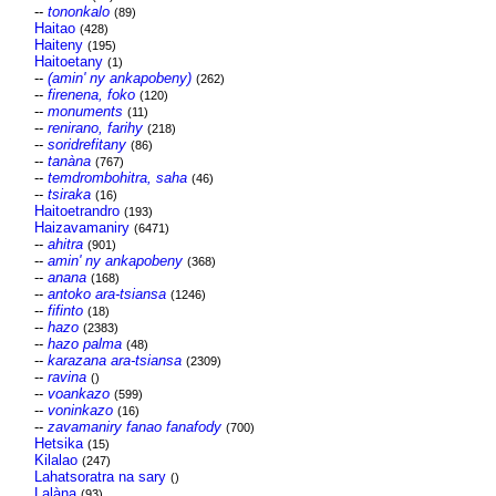
--
tononkalo
(89)
Haitao
(428)
Haiteny
(195)
Haitoetany
(1)
--
(amin' ny ankapobeny)
(262)
--
firenena, foko
(120)
--
monuments
(11)
--
renirano, farihy
(218)
--
soridrefitany
(86)
--
tanàna
(767)
--
temdrombohitra, saha
(46)
--
tsiraka
(16)
Haitoetrandro
(193)
Haizavamaniry
(6471)
--
ahitra
(901)
--
amin' ny ankapobeny
(368)
--
anana
(168)
--
antoko ara-tsiansa
(1246)
--
fifinto
(18)
--
hazo
(2383)
--
hazo palma
(48)
--
karazana ara-tsiansa
(2309)
--
ravina
()
--
voankazo
(599)
--
voninkazo
(16)
--
zavamaniry fanao fanafody
(700)
Hetsika
(15)
Kilalao
(247)
Lahatsoratra na sary
()
Lalàna
(93)