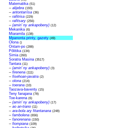
Matematika
(51)
--
alijebra
(193)
--
antontan'isa
(36)
--
rafitrisa
(229)
--
rafitsary
(256)
--
(amin' ny ankapobeny)
(12)
Mekanika
(6)
Miaramila
(138)
Mpanonta printy, gazety
(49)
Olona
()
Ontam-po
(288)
Pôlitika
(134)
Simia
(260)
Soratra Masina
(3517)
Tantara
(11)
--
(amin' ny ankapobeny)
(3)
--
firenena
(111)
--
fisehoan-javatra
(2)
--
olona
(214)
--
toerana
(10)
Taozava-baventy
(15)
Teny fanajana
(78)
Toe-karena
(6)
--
(amin' ny ankapobeny)
(17)
--
ao an-trano
(11)
--
ara-bola ary fitantanana
(248)
--
fambolena
(656)
--
fanorenana
(150)
--
fiompiana
(109)
--
haihetsika