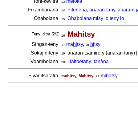
Tohi-kevitra
meloka
13
Fikambanana
Fitenena, anaran-tany, anaram-j
14
Ohabolana
Ohabolana misy io teny io
15
Mahitsy
Teny iditra (2/2)
16
Singan-teny
ma
hi
tsy
,
hi
tsy
17
18
Sokajin-teny
anaran-tsamirery (anaran-tany) [
19
Voambolana
Haitoetany: tanàna
20
Fivaditsoratra
,
mihatsy
mahitsy, Mahitsy
21