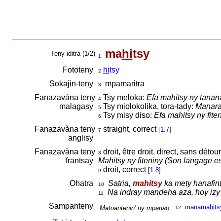
ma
hi
tsy
Teny iditra (1/2)
1
Fototeny
hi
tsy
2
Sokajin-teny
mpamaritra
3
Fanazavàna teny
Tsy meloka:
Efa mahitsy ny tanan
4
malagasy
Tsy miolokolika, tora-tady:
Manarah
5
Tsy misy diso:
Efa mahitsy ny fiteni
6
Fanazavàna teny
straight, correct
[
1.7
]
7
anglisy
Fanazavàna teny
droit, être droit, direct, sans détour
8
frantsay
Mahitsy ny fiteniny (Son langage es
droit, correct
[
1.8
]
9
Ohatra
Satria,
mahitsy
ka mety hanafint
10
Na indray mandeha aza, hoy izy
11
Sampanteny
manama
hi
ts
Matoantenin' ny mpanao :
12