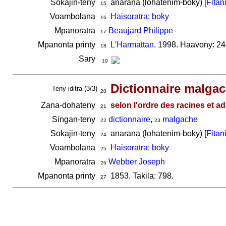
Sokajin-teny
anarana (lohatenim-boky) [
Fitan
15
Voambolana
Haisoratra: boky
16
Mpanoratra
Beaujard Philippe
17
Mpanonta printy
L'Harmattan
. 1998. Haavony: 24
18
Sary
19
Dictionnaire malgac
Teny iditra (3/3)
20
Zana-dohateny
selon l'ordre des racines et a
21
Singan-teny
dictionnaire
,
malgache
22
23
Sokajin-teny
anarana (lohatenim-boky) [
Fitan
24
Voambolana
Haisoratra: boky
25
Mpanoratra
Webber Joseph
26
Mpanonta printy
1853. Takila: 798.
27