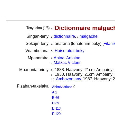
Dictionnaire malgac
Teny iditra (1/3)
1
Singan-teny
dictionnaire
,
malgache
2
3
Sokajin-teny
anarana (lohatenim-boky) [
Fitani
4
Voambolana
Haisoratra: boky
5
Mpanoratra
Abinal Antoine
6
Malzac Victorin
7
Mpanonta printy
1888. Haavony: 21cm. Ambainy: 1
8
1930. Haavony: 21cm. Ambainy: 1
9
Ambozontany
. 1987. Haavony: 2
10
Fizahan-takelaka
Abbréviations
0
A 1
B 66
D 89
E 113
F 129