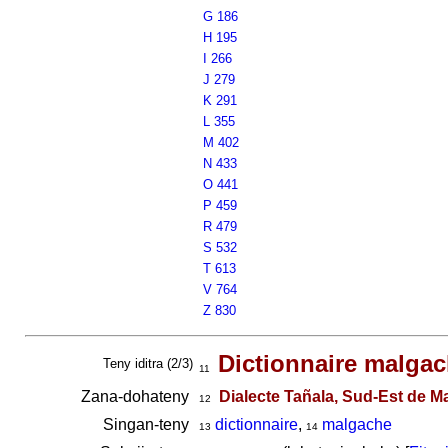
G 186
H 195
I 266
J 279
K 291
L 355
M 402
N 433
O 441
P 459
R 479
S 532
T 613
V 764
Z 830
Dictionnaire malgac
Teny iditra (2/3)
11
Zana-dohateny
Dialecte Tañala, Sud-Est de 
12
Singan-teny
dictionnaire
,
malgache
13
14