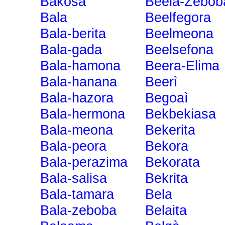
Bakosa
Beela-Zebob
Bala
Beelfegora
Bala-berita
Beelmeona
Bala-gada
Beelsefona
Bala-hamona
Beera-Elima
Bala-hanana
Beerì
Bala-hazora
Begoaì
Bala-hermona
Bekbekiasa
Bala-meona
Bekerita
Bala-peora
Bekora
Bala-perazima
Bekorata
Bala-salisa
Bekrita
Bala-tamara
Bela
Bala-zeboba
Belaita