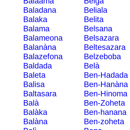
Balaama
Belgà
Baladana
Beliala
Balaka
Belita
Balama
Belsana
Balameona
Belsazara
Balanàna
Beltesazara
Balazefona
Belzeboba
Baldada
Belà
Baleta
Ben-Hadada
Balisa
Ben-Hanàna
Baltasara
Ben-Hinoma
Balà
Ben-Zoheta
Balàka
Ben-hanana
Balàna
Ben-zoheta