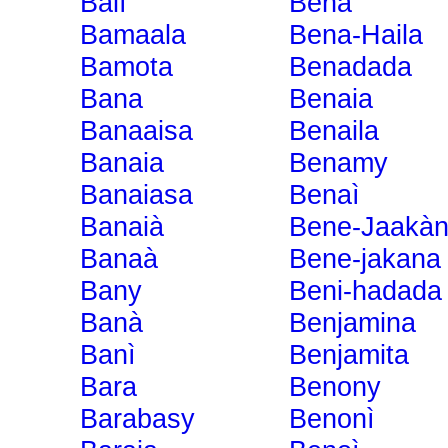
Balì
Bena
Bamaala
Bena-Haila
Bamota
Benadada
Bana
Benaia
Banaaisa
Benaila
Banaia
Benamy
Banaiasa
Benaì
Banaià
Bene-Jaakà
Banaà
Bene-jakana
Bany
Beni-hadada
Banà
Benjamina
Banì
Benjamita
Bara
Benony
Barabasy
Benonì