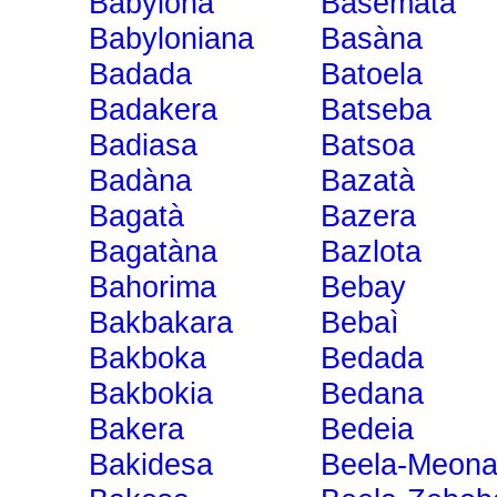
Babylona
Basemata
Babyloniana
Basàna
Badada
Batoela
Badakera
Batseba
Badiasa
Batsoa
Badàna
Bazatà
Bagatà
Bazera
Bagatàna
Bazlota
Bahorima
Bebay
Bakbakara
Bebaì
Bakboka
Bedada
Bakbokia
Bedana
Bakera
Bedeia
Bakidesa
Beela-Meon