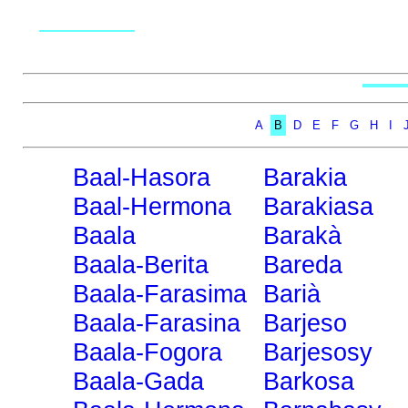
A
B
D
E
F
G
H
I
Baal-Hasora
Barakia
Baal-Hermona
Barakiasa
Baala
Barakà
Baala-Berita
Bareda
Baala-Farasima
Barià
Baala-Farasina
Barjeso
Baala-Fogora
Barjesosy
Baala-Gada
Barkosa