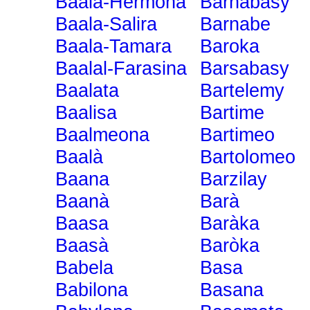
Baala-Hermona
Barnabasy
Baala-Salira
Barnabe
Baala-Tamara
Baroka
Baalal-Farasina
Barsabasy
Baalata
Bartelemy
Baalisa
Bartime
Baalmeona
Bartimeo
Baalà
Bartolomeo
Baana
Barzilay
Baanà
Barà
Baasa
Baràka
Baasà
Baròka
Babela
Basa
Babilona
Basana