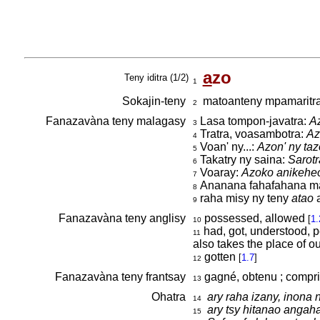
a
zo
Teny iditra (1/2)
1
Sokajin-teny
matoanteny mpamaritr
2
Fanazavàna teny malagasy
Lasa tompon-javatra:
Az
3
Tratra, voasambotra:
Az
4
Voan' ny...:
Azon' ny taz
5
Takatry ny saina:
Sarotr
6
Voaray:
Azoko anikeheo
7
Ananana fahafahana m
8
raha misy ny teny
atao
a
9
Fanazavàna teny anglisy
possessed, allowed
[
1.
10
had, got, understood, pe
11
also takes the place of o
gotten
[
1.7
]
12
Fanazavàna teny frantsay
gagné, obtenu ; compri
13
Ohatra
ary raha izany, inona 
14
ary tsy hitanao angah
15