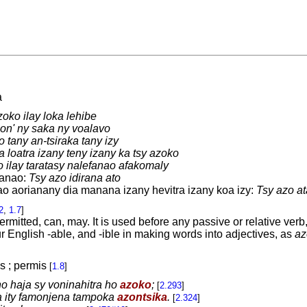
a
oko ilay loka lehibe
on' ny saka ny voalavo
o tany an-tsiraka tany izy
a loatra izany teny izany ka tsy azoko
 ilay taratasy nalefanao afakomaly
anao:
Tsy azo idirana ato
o aorianany dia manana izany hevitra izany koa izy:
Tsy azo at
2
,
1.7
]
rmitted, can, may. It is used before any passive or relative verb
ur English -able, and -ible in making words into adjectives, as
az
s ; permis
[
1.8
]
no haja sy voninahitra ho
azoko
;
[
2.293
]
a ity famonjena tampoka
azontsika
.
[
2.324
]