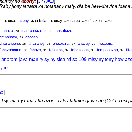
bitamby no
azony
;
[
2.470#10
]
aby jiosy fatratra ka notanany mafy, dia be hevi-dravina foana
o, azonao,
azony
, azontsika, azonay, azonareo, azon', azon-, azom-
ma
ha
zo
,
mampa
ha
zo
,
mifankahazo
20
21
ampahazo
,
a
z
oa
zo
23
ahaza
ho
ana
,
ahaza
ho
y
,
aha
zo
ana
,
aha
zo
y
,
iha
zo
ana
25
26
27
28
fahaza
ho
ana
,
fahazo
,
fahazoa
,
faha
zo
ana
,
fampahazoa
,
fif
30
31
32
33
34
, anaram-java-maniry sy ny sisa miisa 109 misy ny teny how az
y io
na
]
:
Tsy vita ny raharaha azon' ny tsy fahatongavanao (Cela n'est p