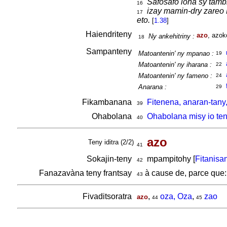
Safosafo loha sy tam
16
izay mamin-dry zareo R
17
eto.
[
1.38
]
Haiendriteny
azo
, azok
Ny ankehitriny :
18
Sampanteny
Matoantenin' ny mpanao :
19
Matoantenin' ny iharana :
22
Matoantenin' ny fameno :
24
Anarana :
29
Fikambanana
Fitenena, anaran-tany
39
Ohabolana
Ohabolana misy io ten
40
azo
Teny iditra (2/2)
41
Sokajin-teny
mpampitohy [
Fitanisa
42
Fanazavàna teny frantsay
à cause de, parce que
43
Fivaditsoratra
,
oza, Oza
,
zao
azo
44
45