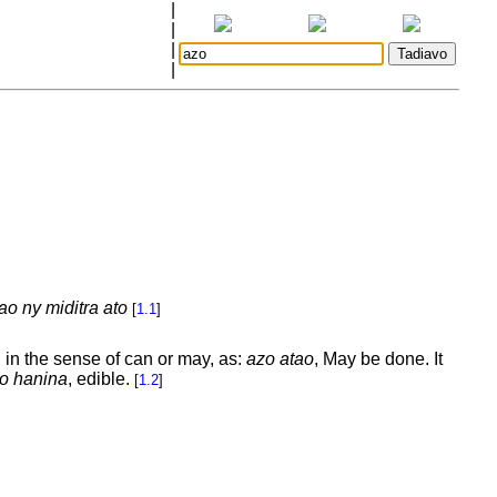
|
|
|
|
ao ny miditra ato
[
1.1
]
, in the sense of can or may, as:
azo atao
, May be done. It
o hanina
, edible.
[
1.2
]