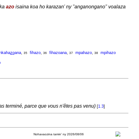
 ka
azo
isaina koa ho karazan' ny "anganongano" voalaza
ankaha
zo
ana
,
fihazo
,
fihazoana
,
mpahazo
,
mpihazo
35
36
37
38
o
as terminé, parce que vous n'êtes pas venu)
[
1.3
]
Nohavaozina tamin' ny 2026/08/06