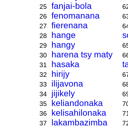
fanjai-bola
25
6
fenomanana
26
6
fierenana
27
6
hange
s
28
hangy
29
6
harena tsy maty
30
6
hasaka
t
31
hirijy
32
6
ilijavona
33
6
jijikely
34
6
keliandonaka
35
7
kelisahilonaka
36
7
lakambazimba
37
7