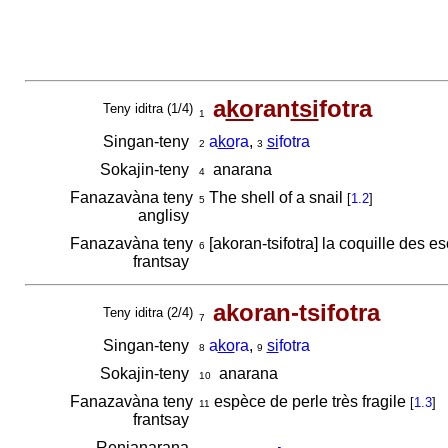
a
ko
ran
tsi
fotra
Teny iditra (1/4)
1
Singan-teny
a
ko
ra
,
si
fotra
2
3
Sokajin-teny
anarana
4
Fanazavàna teny
The shell of a snail
[
1.2
]
5
anglisy
Fanazavàna teny
[akoran-tsifotra] la coquille des e
6
frantsay
akoran-tsifotra
Teny iditra (2/4)
7
Singan-teny
a
ko
ra
,
si
fotra
8
9
Sokajin-teny
anarana
10
Fanazavàna teny
espèce de perle très fragile
[
1.3
]
11
frantsay
Renianarana