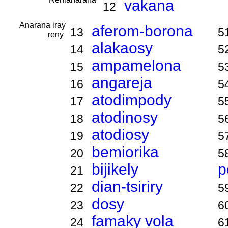
vakana
12
Anarana iray
aferom-borona
13
5
reny
alakaosy
14
5
ampamelona
15
5
angareja
16
5
atodimpody
17
5
atodinosy
18
5
atodiosy
19
5
bemiorika
20
5
bijikely
p
21
dian-tsiriry
22
5
dosy
23
6
famaky vola
24
6