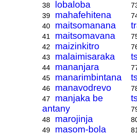
lobaloba
38
7
mahafehitena
39
7
maitsomanana
t
40
maitsomavana
41
7
maizinkitro
42
7
malaimisaraka
t
43
mananjara
44
7
manarimbintana
t
45
manavodrevo
46
7
manjaka be
t
47
antany
7
marojinja
48
8
masom-bola
49
8