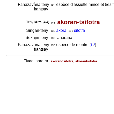
Fanazavàna teny
espèce d'assiette mince et très f
128
frantsay
akoran-tsifotra
Teny iditra (4/4)
129
Singan-teny
a
ko
ra
,
si
fotra
130
131
Sokajin-teny
anarana
132
Fanazavàna teny
espèce de montre
[
1.3
]
133
frantsay
Fivaditsoratra
akoran-tsifotra, akorantsifotra