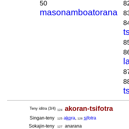
50
8
masonamboatorana
8
8
t
8
8
l
8
8
t
akoran-tsifotra
Teny iditra (3/4)
124
Singan-teny
a
ko
ra
,
si
fotra
125
126
Sokajin-teny
anarana
127