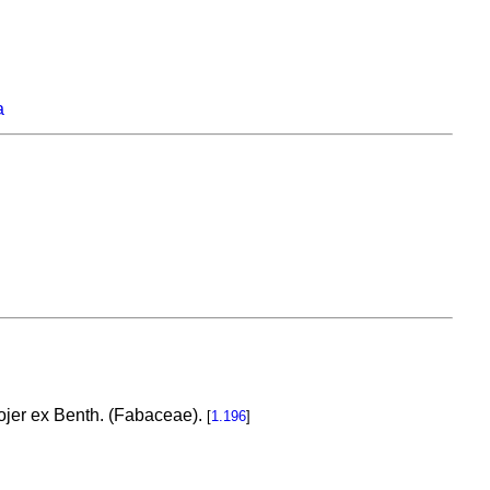
a
jer ex Benth. (Fabaceae).
[
1.196
]