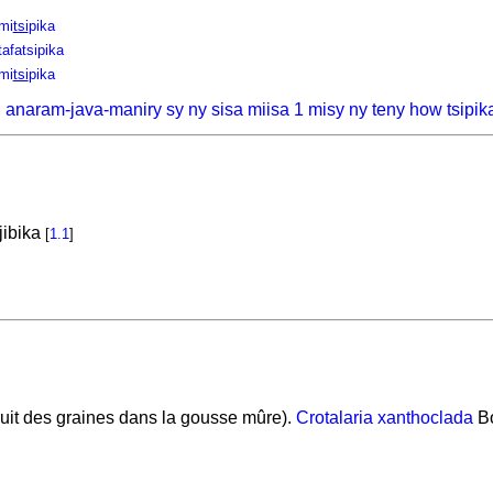
mi
tsi
pika
tafatsipika
mi
tsi
pika
 anaram-java-maniry sy ny sisa miisa 1 misy ny teny how tsipik
jibika
[
1.1
]
ruit des graines dans la gousse mûre).
Crotalaria xanthoclada
Bo