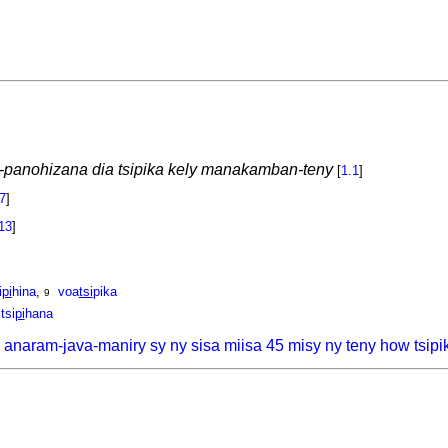
i-panohizana dia tsipika kely manakamban-teny
[
1.1
]
7
]
13
]
i
pi
hina
,
voa
tsi
pika
9
itsi
pi
hana
 anaram-java-maniry sy ny sisa miisa 45 misy ny teny how tsipi