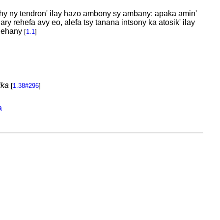
hy ny tendron' ilay hazo ambony sy ambany: apaka amin'
ry rehefa avy eo, alefa tsy tanana intsony ka atosik' ilay
alehany
[
1.1
]
ìka
[
1.38#296
]
a