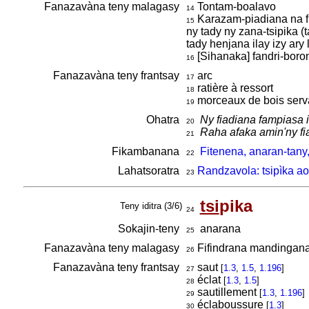
Fanazavàna teny malagasy
Tontam-boalavo
14
Karazam-piadiana na fi
15
ny tady ny zana-tsipika (
tady henjana ilay izy ar
[Sihanaka] fandri-bor
16
Fanazavàna teny frantsay
arc
17
ratière à ressort
18
morceaux de bois servan
19
Ohatra
Ny fiadiana fampiasa i
20
Raha afaka amin'ny fia
21
Fikambanana
Fitenena, anaran-tany,
22
Lahatsoratra
Randzavola: tsipìka ao
23
tsi
pika
Teny iditra (3/6)
24
Sokajin-teny
anarana
25
Fanazavàna teny malagasy
Fifindrana mandingana
26
Fanazavàna teny frantsay
saut
[
1.3
,
1.5
,
1.196
]
27
éclat
[
1.3
,
1.5
]
28
sautillement
[
1.3
,
1.196
]
29
éclaboussure
[
1.3
]
30