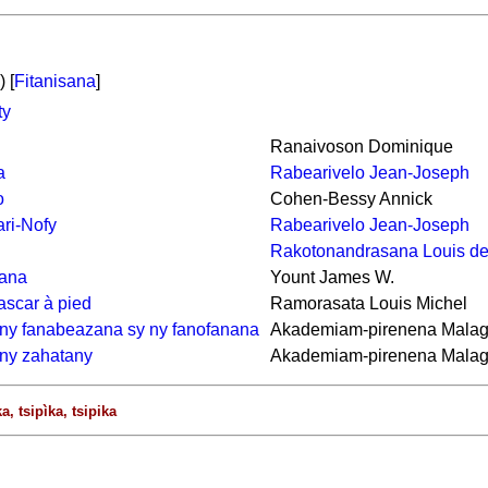
 [
Fitanisana
]
ty
Ranaivoson Dominique
a
Rabearivelo Jean-Joseph
o
Cohen-Bessy Annick
ri-Nofy
Rabearivelo Jean-Joseph
Rakotonandrasana Louis d
sana
Yount James W.
ascar à pied
Ramorasata Louis Michel
y fanabeazana sy ny fanofanana
Akademiam-pirenena Mala
y zahatany
Akademiam-pirenena Mala
a, tsipìka, tsipika