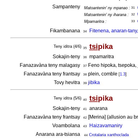
Sampanteny
Matoantenin' ny mpanao :
31
Matoantenin' ny iharana :
32
Mpamaritra :
33
Fikambanana
Fitenena, anaran-tany,
34
tsi
pika
Teny iditra (4/6)
35
Sokajin-teny
mpamaritra
36
Fanazavàna teny malagasy
Feno hipoka, tsepoka, 
37
Fanazavàna teny frantsay
plein, comble
[
1.3
]
38
Tovy hevitra
jibika
39
tsi
pika
Teny iditra (5/6)
40
Sokajin-teny
anarana
41
Fanazavàna teny frantsay
[Merina] (allusion au b
42
Voambolana
Haizavamaniry
43
Anarana ara-tsiansa
Crotalaria xanthoclada
44