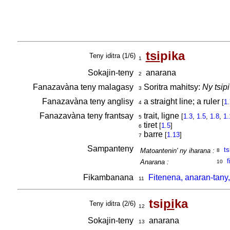
tsi
pika
Teny iditra (1/6)
1
Sokajin-teny
anarana
2
Fanazavàna teny malagasy
Soritra mahitsy:
Ny tsip
3
Fanazavàna teny anglisy
a straight line; a ruler
[
1.
4
Fanazavàna teny frantsay
trait, ligne
[
1.3
,
1.5
,
1.8
,
1.
5
tiret
[
1.5
]
6
barre
[
1.13
]
7
Sampanteny
ts
Matoantenin' ny iharana :
8
f
Anarana :
10
Fikambanana
Fitenena, anaran-tany,
11
tsi
pi
ka
Teny iditra (2/6)
12
Sokajin-teny
anarana
13