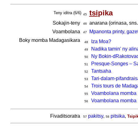
tsi
pika
Teny iditra (6/6)
45
Sokajin-teny
anarana (orinasa, sns.)
46
Voambolana
Mpanonta printy, gaze
47
Boky momba Madagasikara
Iza Moa?
48
Nadika tamin' ny alin
49
Ny Bokin-dRakotova
50
Presque-Songes – Sa
51
Tantsaha
52
Tari-dalam-pifandrai
53
Trois tours de Madag
54
Voambolana momba n
55
Voambolana momba n
56
Fivaditsoratra
pakitsy
,
pitsika
,
Tsipik
57
58