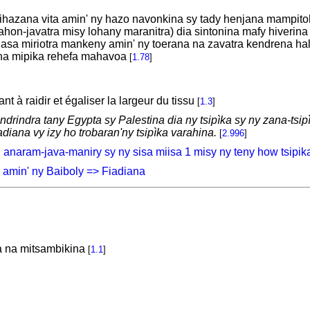
hazana vita amin' ny hazo navonkina sy tady henjana mampito
tahon-javatra misy lohany maranitra) dia sintonina mafy hiverina a
y lasa miriotra mankeny amin' ny toerana na zavatra kendrena h
ona mipika rehefa mahavoa
[
1.78
]
t à raidir et égaliser la largeur du tissu
[
1.3
]
ndrindra tany Egypta sy Palestina dia ny tsipìka sy ny zana-tsip
diana vy izy ho trobaran'ny tsipìka varahina.
[
2.996
]
 anaram-java-maniry sy ny sisa miisa 1 misy ny teny how tsipik
 amin' ny Baiboly => Fiadiana
 na mitsambikina
[
1.1
]