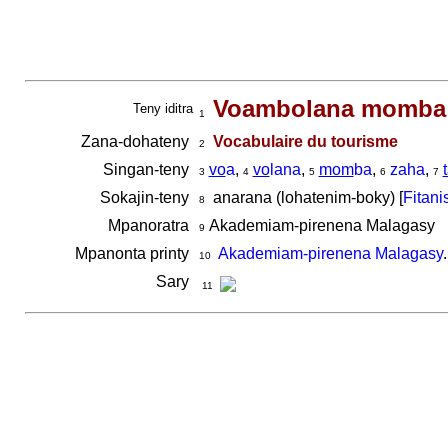
Voambolana momba 
Teny iditra
1
Zana-dohateny
Vocabulaire du tourisme
2
Singan-teny
vo
a
,
vo
lana
,
mom
ba
,
zaha
,
3
4
5
6
7
Sokajin-teny
anarana (lohatenim-boky) [
Fitani
8
Mpanoratra
Akademiam-pirenena Malagasy
9
Mpanonta printy
Akademiam-pirenena Malagasy
10
Sary
11