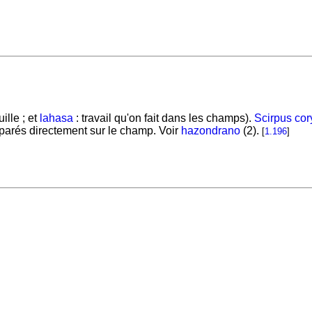
uille ; et
lahasa
: travail qu'on fait dans les champs).
Scirpus co
éparés directement sur le champ. Voir
hazondrano
(2).
[
1.196
]