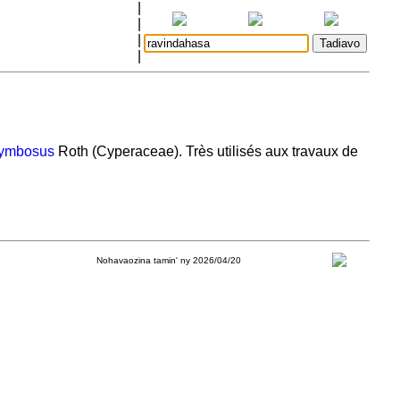
|
|
|
|
rymbosus
Roth (Cyperaceae). Très utilisés aux travaux de
Nohavaozina tamin' ny 2026/04/20