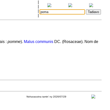
|
|
|
|
ais :
pomme
).
Malus communis
DC. (Rosaceae). Nom de
Nohavaozina tamin' ny 2026/07/29