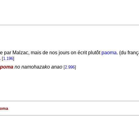
 par Malzac, mais de nos jours on écrit plutôt
paoma
. (du franç
.
[
1.196
]
poma
no namohazako anao
[
2.996
]
oma