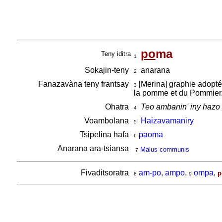
po
ma
Teny iditra
1
Sokajin-teny
anarana
2
Fanazavàna teny frantsay
[Merina] graphie adoptée
3
la pomme et du Pommier
Ohatra
Teo ambanin' iny hazo
4
Voambolana
Haizavamaniry
5
Tsipelina hafa
paoma
6
Anarana ara-tsiansa
Malus communis
7
Fivaditsoratra
am-po, ampo
,
ompa
,
p
8
9