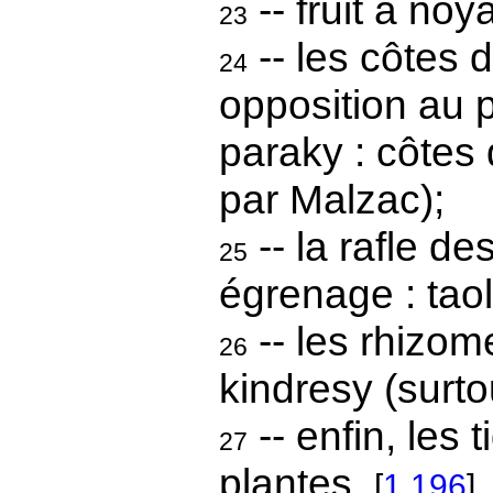
-- fruit à noy
23
-- les côtes d
24
opposition au
paraky : côtes 
par Malzac);
-- la rafle d
25
égrenage : tao
-- les rhizom
26
kindresy (surto
-- enfin, les 
27
plantes.
[
1.196
]