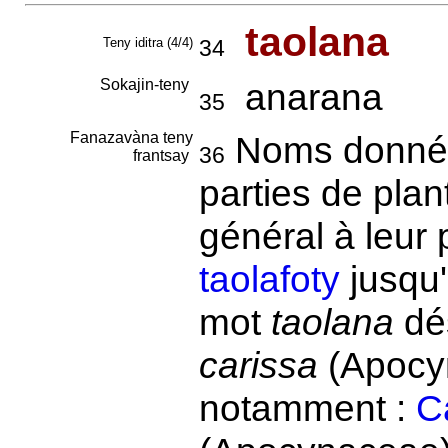
taolana
Teny iditra (4/4)
34
Sokajin-teny
anarana
35
Fanazavàna teny
Noms donnés 
36
frantsay
parties de plan
général à leur
taolafoty
jusqu
mot
taolana
dé
carissa
(Apocyn
notamment :
C