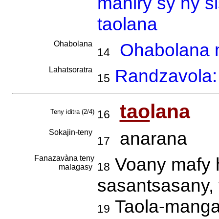
maniry sy ny s
taolana
Ohabolana
Ohabolana m
14
Lahatsoratra
Randzavola: 
15
tao
lana
Teny iditra (2/4)
16
Sokajin-teny
anarana
17
Fanazavàna teny
Voany mafy h
18
malagasy
sasantsasany, 
Taola-mang
19