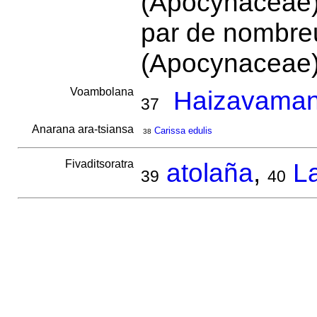
(Apocynaceae)
par de nombreu
(Apocynaceae).
Voambolana
Haizavaman
37
Anarana ara-tsiansa
Carissa edulis
38
Fivaditsoratra
atolaña
,
L
39
40