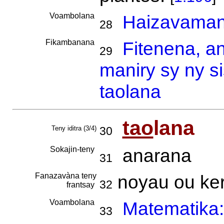
Voambolana
Haizavamani
28
Fikambanana
Fitenena, a
29
maniry sy ny s
taolana
tao
lana
Teny iditra (3/4)
30
Sokajin-teny
anarana
31
Fanazavàna teny
noyau ou ke
32
frantsay
Voambolana
Matematika: 
33