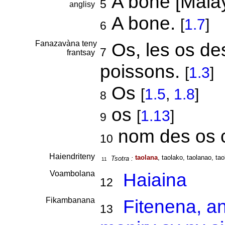
A bone [Mal
5
anglisy
A bone.
[
1.7
]
6
Fanazavàna teny
Os, les os de
7
frantsay
poissons.
[
1.3
]
Os
[
1.5
,
1.8
]
8
os
[
1.13
]
9
nom des os 
10
Haiendriteny
taolana
, taolako, taolanao, tao
Tsotra :
11
Voambolana
Haiaina
12
Fikambanana
Fitenena, a
13