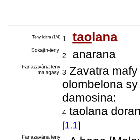
tao
lana
Teny iditra (1/4)
1
Sokajin-teny
anarana
2
Fanazavàna teny
Zavatra mafy 
3
malagasy
olombelona sy 
damosina:
taolana dora
4
[
1.1
]
Fanazavàna teny