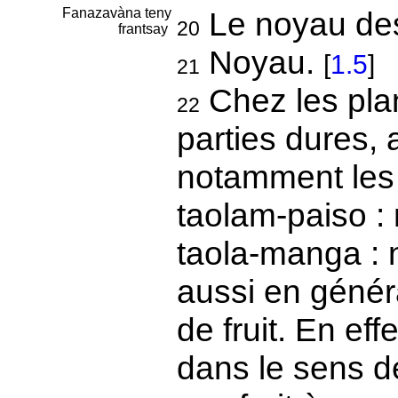
Fanazavàna teny
Le noyau des 
20
frantsay
Noyau.
[
1.5
]
21
Chez les pla
22
parties dures, 
notamment les 
taolam-paiso :
taola-manga : 
aussi en génér
de fruit. En eff
dans le sens d