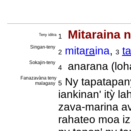
Mitaraina 
Teny iditra
1
Singan-teny
mita
ra
ina
,
t
2
3
Sokajin-teny
anarana (loha
4
Fanazavàna teny
Ny tapatapany
5
malagasy
iankinan' itỳ l
zava-marina av
rahateo moa iz