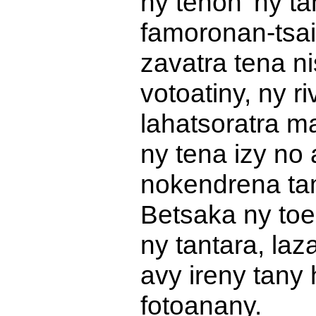
ny tenon' ny ta
famoronan-tsai
zavatra tena ni
votoatiny, ny r
lahatsoratra ma
ny tena izy no
nokendrena tam
Betsaka ny toe
ny tantara, laz
avy ireny tany 
fotoanany.