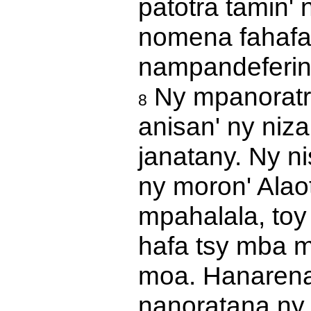
patotra tamin'
nomena fahafa
nampandeferin
Ny mpanoratra 
8
anisan' ny niz
janatany. Ny n
ny moron' Alao
mpahalala, toy 
hafa tsy mba 
moa. Hanarenan
nanoratana ny