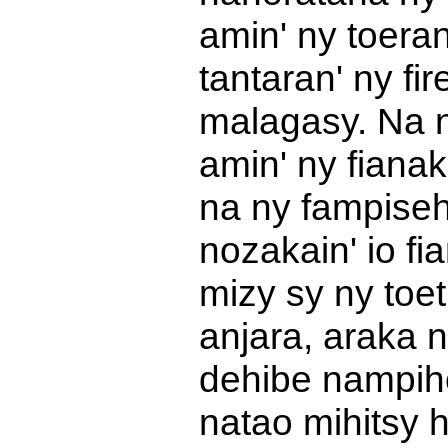
amin' ny toeran
tantaran' ny f
malagasy. Na ny
amin' ny fiana
na ny fampiseh
nozakain' io f
mizy sy ny toet
anjara, araka n
dehibe nampihov
natao mihitsy 