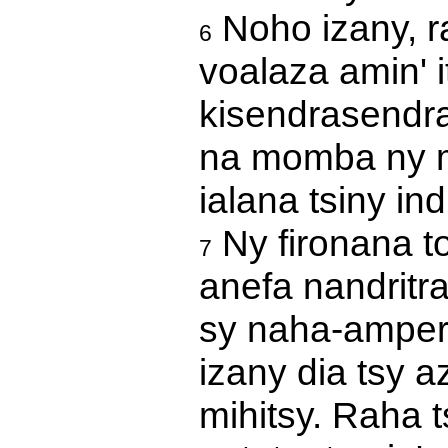
Noho izany, r
6
voalaza amin' it
kisendrasendr
na momba ny m
ialana tsiny ind
Ny fironana t
7
anefa nandritr
sy naha-amperin
izany dia tsy 
mihitsy. Raha 