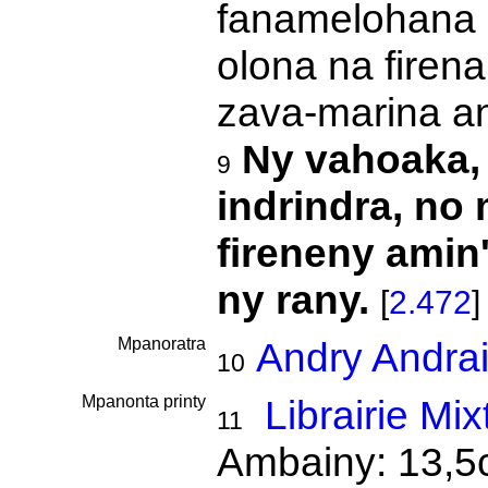
fanamelohana n
olona na firen
zava-marina ana
Ny vahoaka,
9
indrindra, no 
fireneny amin'
ny rany.
[
2.472
]
Mpanoratra
Andry Andra
10
Mpanonta printy
Librairie Mix
11
Ambainy: 13,5c