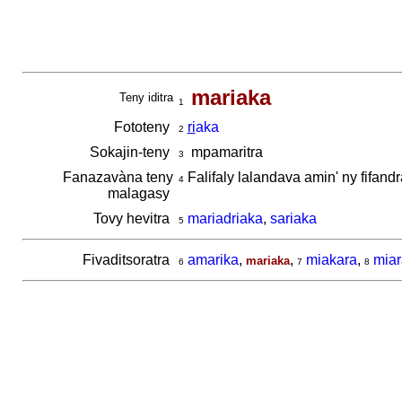
mariaka
Teny iditra
1
Fototeny
ri
aka
2
Sokajin-teny
mpamaritra
3
Fanazavàna teny
Falifaly lalandava amin' ny fifan
4
malagasy
Tovy hevitra
mariadriaka
,
sariaka
5
Fivaditsoratra
amarika
,
,
miakara
,
mia
mariaka
6
7
8