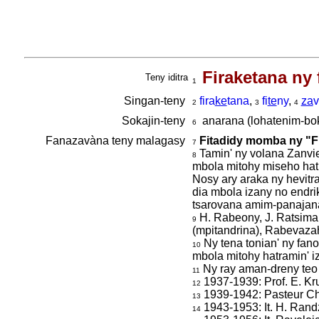
Firaketana ny 
Teny iditra
1
Singan-teny
fira
ke
tana
,
fi
te
ny
,
za
v
2
3
4
Sokajin-teny
anarana (lohatenim-bok
6
Fanazavàna teny malagasy
Fitadidy momba ny "F
7
Tamin' ny volana Zanvie
8
mbola mitohy miseho hatr
Nosy ary araka ny hevitr
dia mbola izany no endri
tsarovana amim-panajana 
H. Rabeony, J. Ratsima
9
(mpitandrina), Rabevaza
Ny tena tonian' ny fan
10
mbola mitohy hatramin' i
Ny ray aman-dreny teo 
11
1937-1939: Prof. E. Kr
12
1939-1942: Pasteur C
13
1943-1953: It. H. Rand
14