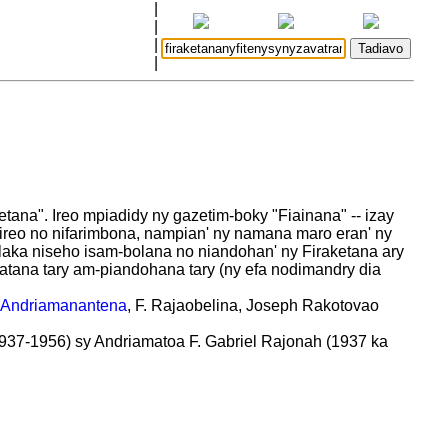
|
|
|
|
ana". Ireo mpiadidy ny gazetim-boky "Fiainana" -- izay
 ireo no nifarimbona, nampian' ny namana maro eran' ny
elaka niseho isam-bolana no niandohan' ny Firaketana ary
oratana tary am-piandohana tary (ny efa nodimandry dia
 Andriamanantena
, F. Rajaobelina, Joseph Rakotovao
937-1956) sy Andriamatoa F. Gabriel Rajonah (1937 ka