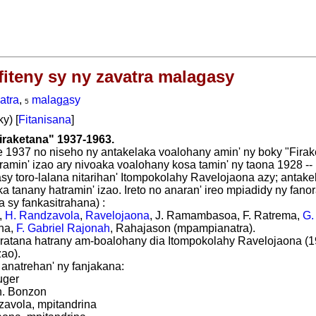
fiteny sy ny zavatra malagasy
atra
,
mala
ga
sy
5
y) [
Fitanisana
]
iraketana" 1937-1963.
 1937 no niseho ny antakelaka voalohany amin' ny boky "Firaket
amin' izao ary nivoaka voalohany kosa tamin' ny taona 1928 --
asy toro-lalana nitarihan' Itompokolahy Ravelojaona azy; antak
ka tanany hatramin' izao. Ireto no anaran' ireo mpiadidy ny fan
sy fankasitrahana) :
,
H. Randzavola
,
Ravelojaona
, J. Ramambasoa, F. Ratrema,
G.
ha,
F. Gabriel Rajonah
, Rahajason (mpampianatra).
oratana hatrany am-boalohany dia Itompokolahy Ravelojaona (1
zao).
anatrehan' ny fanjakana:
uger
h. Bonzon
zavola, mpitandrina