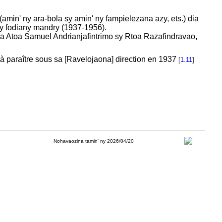
amin' ny ara-bola sy amin' ny fampielezana azy, ets.) dia
ny fodiany mandry (1937-1956).
 Atoa Samuel Andrianjafintrimo sy Rtoa Razafindravao,
 paraître sous sa [Ravelojaona] direction en 1937
[
1.11
]
Nohavaozina tamin' ny 2026/04/20