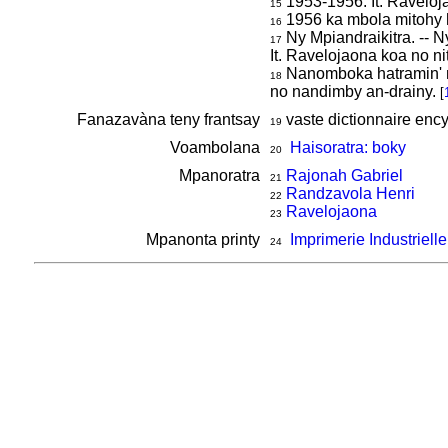
1953-1956: It. Raveloj
15
1956 ka mbola mitohy ha
16
Ny Mpiandraikitra. -- N
17
It. Ravelojaona koa no n
Nanomboka hatramin' ny
18
no nandimby an-drainy.
[
Fanazavàna teny frantsay
vaste dictionnaire enc
19
Voambolana
Haisoratra: boky
20
Mpanoratra
Rajonah Gabriel
21
Randzavola Henri
22
Ravelojaona
23
Mpanonta printy
Imprimerie Industrielle
24