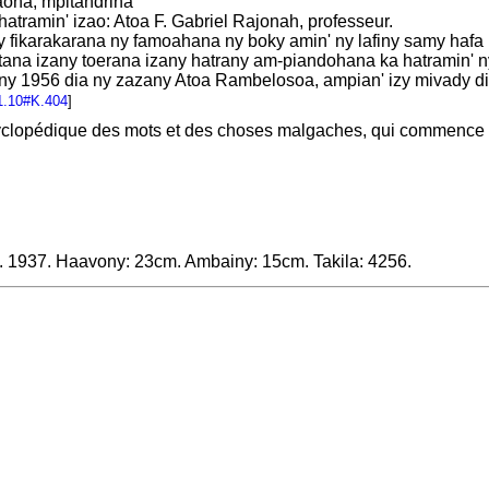
aona, mpitandrina
tramin' izao: Atoa F. Gabriel Rajonah, professeur.
y fikarakarana ny famoahana ny boky amin' ny lafiny samy hafa (
itana izany toerana izany hatrany am-piandohana ka hatramin' 
 1956 dia ny zazany Atoa Rambelosoa, ampian' izy mivady dia
1.10#K.404
]
yclopédique des mots et des choses malgaches, qui commence à
. 1937. Haavony: 23cm. Ambainy: 15cm. Takila: 4256.