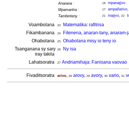
mpana
ri
vo
Anarana :
16
ampañarivo
Mpamaritra :
17
ina
ri
vo
,
t
Tambinteny :
21
22
Voambolana
Matematika: rafitrisa
23
Fikambanana
Fitenena, anaran-tany, anaram-j
24
Ohabolana
Ohabolana misy io teny io
25
Tsanganana sy sary
Ny isa
26
iray takila
Lahatsoratra
Andriamihaja: Fanisana vaovao
27
Fivaditsoratra
,
arovy
,
avory
,
vario
,
v
arivo
28
29
30
31