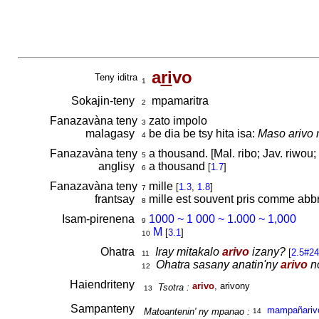
a
ri
vo
Teny iditra
1
Sokajin-teny
mpamaritra
2
Fanazavàna teny
zato impolo
3
malagasy
be dia be tsy hita isa:
Maso arivo n
4
Fanazavàna teny
a thousand. [Mal. ribo; Jav. riwou;
5
anglisy
a thousand
[
1.7
]
6
Fanazavàna teny
mille
[
1.3
,
1.8
]
7
frantsay
mille est souvent pris comme abbr
8
Isam-pirenena
1000 ~ 1 000 ~ 1.000 ~ 1,000
9
M
[
3.1
]
10
Ohatra
Iray mitakalo
arivo
izany?
[
2.5#24
11
Ohatra sasany anatin'ny
arivo
no
12
Haiendriteny
arivo
, arivony
Tsotra :
13
Sampanteny
mampañariv
Matoantenin' ny mpanao :
14