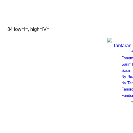
84 low=I=, high=IV=
Tantaran
Fonom
Sarin'
Sasin-
Ny Raz
Ny Tan
Fanor
Fanits