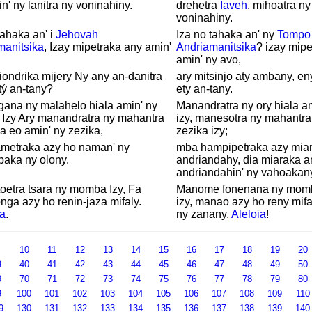
' ny lanitra ny voninahiny.
drehetra
Iaveh
, mihoatra ny 
voninahiny.
tahaka an' i
Jehovah
Iza no tahaka an' ny
Tompo
manitsika
, Izay mipetraka any amin'
Andriamanitsika
? izay mipe
amin' ny avo,
ondrika mijery Ny any an-danitra
ary mitsinjo aty ambany, en
tý an-tany?
ety an-tany.
ana ny malahelo hiala amin' ny
Manandratra ny ory hiala a
 Izy Ary manandratra ny mahantra
izy, manesotra ny mahantra 
a eo amin' ny zezika,
zezika izy;
metraka azy ho naman' ny
mba hampipetraka azy miar
aka ny olony.
andriandahy, dia miaraka a
andriandahin' ny vahoakan
oetra tsara ny momba Izy, Fa
Manome fonenana ny momb
ga azy ho renin-jaza mifaly.
izy, manao azy ho reny mifa
ia
.
ny zanany.
Aleloia
!
9
10
11
12
13
14
15
16
17
18
19
20
9
40
41
42
43
44
45
46
47
48
49
50
9
70
71
72
73
74
75
76
77
78
79
80
9
100
101
102
103
104
105
106
107
108
109
11
9
130
131
132
133
134
135
136
137
138
139
14