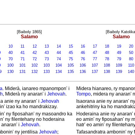
[Baiboly 1865]
[Baiboly Katolika
Salamo
Salamo
9
10
11
12
13
14
15
16
17
18
19
20
9
40
41
42
43
44
45
46
47
48
49
50
9
70
71
72
73
74
75
76
77
78
79
80
9
100
101
102
103
104
105
106
107
108
109
11
9
130
131
132
133
134
135
136
137
138
139
14
ia
. Miderà, ianareo mpanompon' i
Midera hianareo, ry mpano
h
, Miderà ny anaran' i
Jehovah
.
Tompo
, midera ny anaran' 
a anie ny anaran' i
Jehovah
Isaorana anie ny anaran' n
n' izao ka ho mandrakizay.
ankehitriny ka ho mandraki
in' ny fiposahan' ny masoandro ka
Hoderaina anie ny anaran'
n' ny filentehany no hoderaina
eo amin' ny fiposahan' ny 
 anaran' i
Jehovah
.
hatr' eo amin' ny filentehany
onin' ny jentilisa
Jehovah
;
Tafasandratra ambonin' ny f