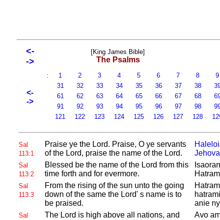
<-
[King James Bible]
The Psalms
->
:
1
2
3
4
5
6
7
8
31
32
33
34
35
36
37
38
3
<-
61
62
63
64
65
66
67
68
6
->
91
92
93
94
95
96
97
98
9
121
122
123
124
125
126
127
128
12
Praise ye the
Lord. Praise, O ye servants
Halelo
Sal
of the
Lord, praise the name of the
Lord.
Jehova
113:1
Blessed be the name of the
Lord from this
Isaoran
Sal
time forth and for evermore.
Hatrami
113:2
From the rising of the sun unto the going
Hatram
Sal
down of the same the
Lord' s name is to
hatrami
113:3
be praised.
anie ny
The
Lord is high above all nations, and
Avo amb
Sal