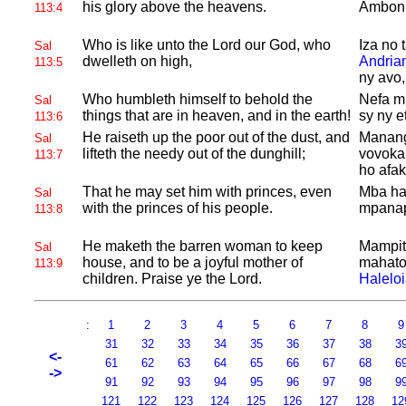
his glory above the heavens.
Ambonin
113:4
Who is like unto the
Lord our God, who
Iza no 
Sal
dwelleth on high,
Andria
113:5
ny avo,
Who humbleth himself to behold the
Nefa mi
Sal
things that are in heaven, and in the earth!
sy ny e
113:6
He raiseth up the poor out of the dust, and
Manang
Sal
lifteth the needy out of the dunghill;
vovoka
113:7
ho afak
That he may set him with princes, even
Mba ha
Sal
with the princes of his people.
mpanap
113:8
He maketh the barren woman to keep
Mampit
Sal
house, and to be a joyful mother of
mahaton
113:9
children. Praise ye the
Lord.
Halelo
:
1
2
3
4
5
6
7
8
31
32
33
34
35
36
37
38
3
<-
61
62
63
64
65
66
67
68
6
->
91
92
93
94
95
96
97
98
9
121
122
123
124
125
126
127
128
12