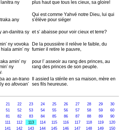
lanitra ny
plus haut que tous les cieux, sa gloire!
Qui est comme
Yahvé
notre Dieu, lui qui
traka any
s'élève pour siéger
y an-danitra sy
et s' abaisse pour voir cieux et terre?
min' ny vovoka
De la poussière il relève le faible, du
hiala amin' ny
fumier il retire le pauvre,
aka amin' ny
pour l' asseoir au rang des princes, au
min' ny
rang des princes de son peuple.
y.
a ao an-trano
Il assied la stérile en sa maison, mère en
ly eo afovoan'
ses fils heureuse.
21
22
23
24
25
26
27
28
29
30
51
52
53
54
55
56
57
58
59
60
81
82
83
84
85
86
87
88
89
90
0
111
112
113
114
115
116
117
118
119
120
0
141
142
143
144
145
146
147
148
149
150