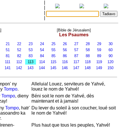
|
|
|
|
]
[Bible de Jérusalem]
Les Psaumes
21
22
23
24
25
26
27
28
29
30
51
52
53
54
55
56
57
58
59
60
81
82
83
84
85
86
87
88
89
90
0
111
112
113
114
115
116
117
118
119
120
0
141
142
143
144
145
146
147
148
149
150
mpon' ny
Alleluia! Louez, serviteurs de
Yahvé,
ny
Tompo
.
louez le nom de
Yahvé!
y
Tompo
, dieny
Béni soit le nom de
Yahvé, dès
zay!
maintenant et à jamais!
 ny
Tompo
, hatr'
Du lever du soleil à son coucher, loué soit
masoandro ka
le nom de
Yahvé!
.
irenen-
Plus haut que tous les peuples,
Yahvé!