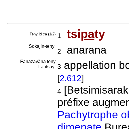
tsi
pa
ty
Teny iditra (1/2)
1
Sokajin-teny
anarana
2
Fanazavàna teny
appellation b
3
frantsay
[
2.612
]
[Betsimisarak
4
préfixe augmen
Pachytrophe o
dimepate
Bure