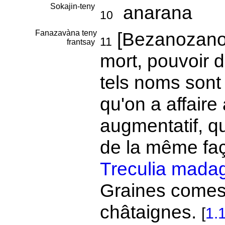
Sokajin-teny
anarana
10
Fanazavàna teny
[Bezanozano
11
frantsay
mort, pouvoir d
tels noms sont
qu'on a affaire
augmentatif, q
de la même faço
Treculia mada
Graines comest
châtaignes.
[
1.