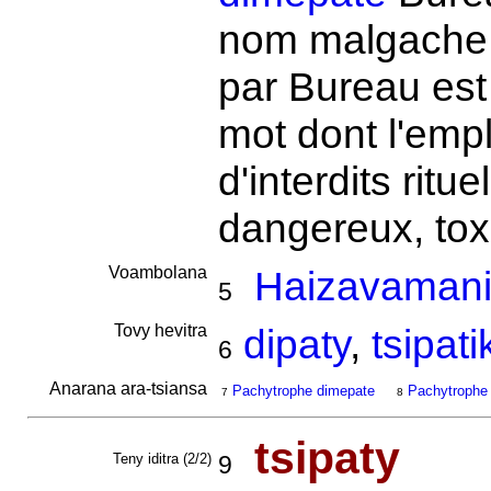
nom malgache 
par Bureau est
mot dont l'empl
d'interdits ritue
dangereux, to
Voambolana
Haizavamani
5
Tovy hevitra
dipaty
,
tsipati
6
Anarana ara-tsiansa
Pachytrophe dimepate
Pachytrophe
7
8
tsipaty
Teny iditra (2/2)
9