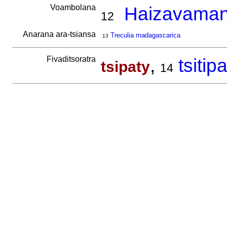
Voambolana
Haizavaman
12
Anarana ara-tsiansa
Treculia madagascarica
13
Fivaditsoratra
,
tsitip
tsipaty
14