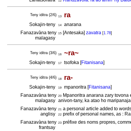
12
ra
Teny iditra (2/6)
13
Sokajin-teny
anarana
14
Fanazavàna teny
[Antesaka]
zavatra
[
1.78
]
15
malagasy
~ra~
Teny iditra (3/6)
16
Sokajin-teny
tsofoka [
Fitanisana
]
17
ra-
Teny iditra (4/6)
18
Sokajin-teny
mpanoritra [
Fitanisana
]
19
Fanazavàna teny
Mpanoritra anarana zary tovona e
20
malagasy
anivon-tany, ka atao ho maripanajan
Fanazavàna teny
a personal article added to word
21
anglisy
prefix of personal names, as : R
22
Fanazavàna teny
préfixe des noms propres, comm
23
frantsay