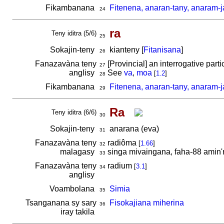
Fikambanana
Fitenena, anaran-tany, anaram-j
24
ra
Teny iditra (5/6)
25
Sokajin-teny
kianteny [
Fitanisana
]
26
Fanazavàna teny
[Provincial] an interrogative parti
27
anglisy
See
va
,
moa
[
1.2
]
28
Fikambanana
Fitenena, anaran-tany, anaram-j
29
Ra
Teny iditra (6/6)
30
Sokajin-teny
anarana (eva)
31
Fanazavàna teny
radiôma
[
1.66
]
32
malagasy
singa mivaingana, faha-88 amin
33
Fanazavàna teny
radium
[
3.1
]
34
anglisy
Voambolana
Simia
35
Tsanganana sy sary
Fisokajiana miherina
36
iray takila