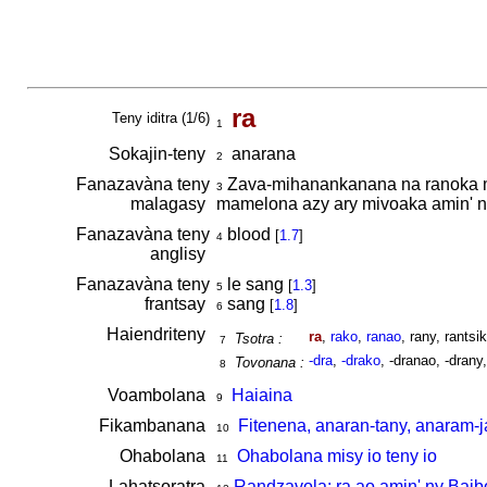
ra
Teny iditra (1/6)
1
Sokajin-teny
anarana
2
Fanazavàna teny
Zava-mihanankanana na ranoka me
3
malagasy
mamelona azy ary mivoaka amin' n
Fanazavàna teny
blood
[
1.7
]
4
anglisy
Fanazavàna teny
le sang
[
1.3
]
5
frantsay
sang
[
1.8
]
6
Haiendriteny
ra
,
rako
,
ranao
, rany, rantsi
Tsotra :
7
-dra
,
-drako
, -dranao, -drany,
Tovonana :
8
Voambolana
Haiaina
9
Fikambanana
Fitenena, anaran-tany, anaram-j
10
Ohabolana
Ohabolana misy io teny io
11
Lahatsoratra
Randzavola: ra ao amin' ny Baib