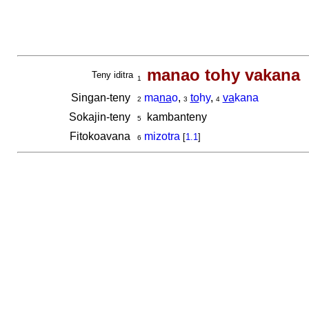
manao tohy vakana
Teny iditra
1
Singan-teny
ma
na
o
,
to
hy
,
va
kana
2
3
4
Sokajin-teny
kambanteny
5
Fitokoavana
mizotra
[
1.1
]
6