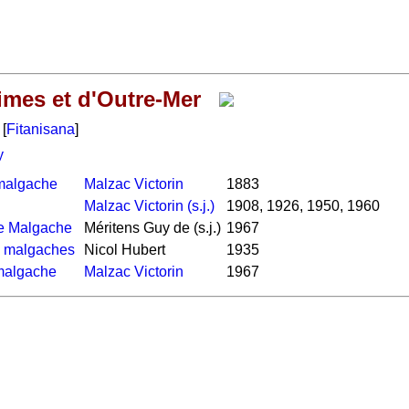
imes et d'Outre-Mer
[
Fitanisana
]
y
-malgache
Malzac Victorin
1883
Malzac Victorin (s.j.)
1908, 1926, 1950, 1960
se Malgache
Méritens Guy de (s.j.)
1967
s malgaches
Nicol Hubert
1935
-malgache
Malzac Victorin
1967