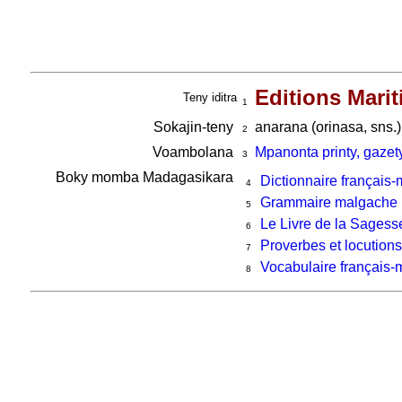
Editions Marit
Teny iditra
1
Sokajin-teny
anarana (orinasa, sns.) 
2
Voambolana
Mpanonta printy, gazet
3
Boky momba Madagasikara
Dictionnaire français
4
Grammaire malgache
5
Le Livre de la Sages
6
Proverbes et locution
7
Vocabulaire français
8