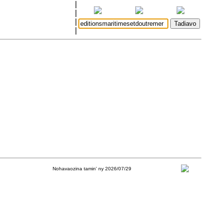
|
|
|
|
Nohavaozina tamin' ny 2026/07/29