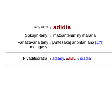
adidia
Teny iditra
1
Sokajin-teny
matoantenin' ny iharana
2
Fanazavàna teny
[Antesaka] anontaniana
[
1.78
]
3
malagasy
Fivaditsoratra
adiady
,
,
diadia
adidia
4
5