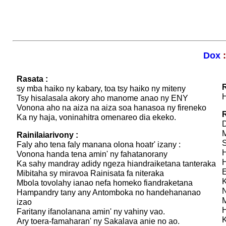
Dox
Rasata :
R
sy mba haiko ny kabary, toa tsy haiko ny miteny
H
Tsy hisalasala akory aho manome anao ny ENY
Vonona aho na aiza na aiza soa hanasoa ny fireneko
R
Ka ny haja, voninahitra omenareo dia ekeko.
D
M
Rainilaiarivony :
S
Faly aho tena faly manana olona hoatr' izany :
H
Vonona handa tena amin' ny fahatanorany
H
Ka sahy mandray adidy ngeza hiandraiketana tanteraka
E
Mibitaha sy miravoa Rainisata fa niteraka
K
Mbola tovolahy ianao nefa homeko fiandraketana
N
Hampandry tany any Antomboka no handehananao
M
izao
H
Faritany ifanolanana amin' ny vahiny vao.
K
Ary toera-famaharan' ny Sakalava anie no ao.