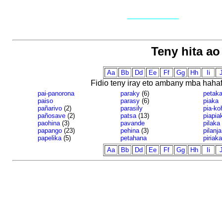
Teny hita a
Aa
Bb
Dd
Ee
Ff
Gg
Hh
Ii
J
Fidio teny iray eto ambany mba haha
pai-panorona
paraky
(6)
petak
paiso
parasy
(6)
piaka
pañarivo
(2)
parasily
pia-ko
pañosave
(2)
patsa
(13)
piapia
paohina
(3)
pavande
pilaka
papango
(23)
pehina
(3)
pilanja
papelika
(5)
petahana
piriaka
Aa
Bb
Dd
Ee
Ff
Gg
Hh
Ii
J