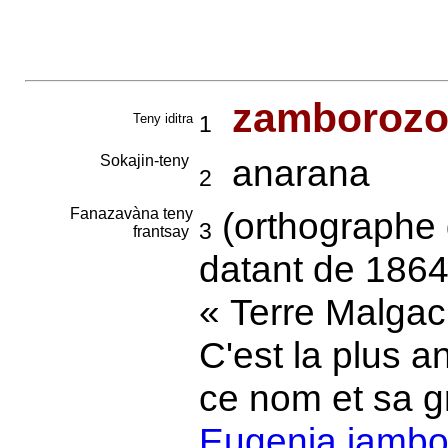
zamborozo
Teny iditra
1
Sokajin-teny
anarana
2
Fanazavàna teny
(orthographe 
3
frantsay
datant de 1864,
« Terre Malgach
C'est la plus 
ce nom et sa g
Eugenia jamb