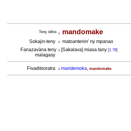
mandomake
Teny iditra
1
Sokajin-teny
matoantenin' ny mpanao
2
Fanazavàna teny
[Sakalava] miasa tany
[
1.78
]
3
malagasy
Fivaditsoratra
mandemoka
,
mandomake
4