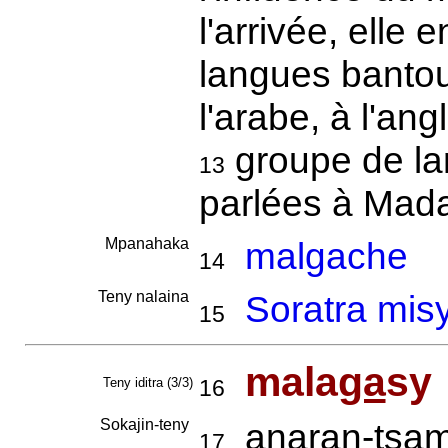
l'arrivée, elle
langues bantou
l'arabe, à l'ang
groupe de la
13
parlées à Mad
Mpanahaka
malgache
14
Teny nalaina
Soratra misy
15
mala
ga
sy
Teny iditra (3/3)
16
Sokajin-teny
anaran-tsami
17