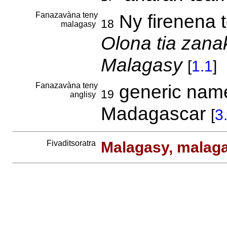
Fanazavàna teny
Ny firenena 
18
malagasy
Olona tia zana
Malagasy
[
1.1
]
Fanazavàna teny
generic name 
19
anglisy
Madagascar
[
3
Fivaditsoratra
Malagasy, malag