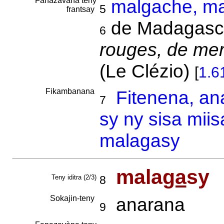
Fanazavàna teny
malgache, m
5
frantsay
de Madagasc
6
rouges, de mer
(Le Clézio)
[
1.6
Fikambanana
Fitenena, an
7
sy ny sisa mii
malagasy
mala
ga
sy
Teny iditra (2/3)
8
Sokajin-teny
anarana
9