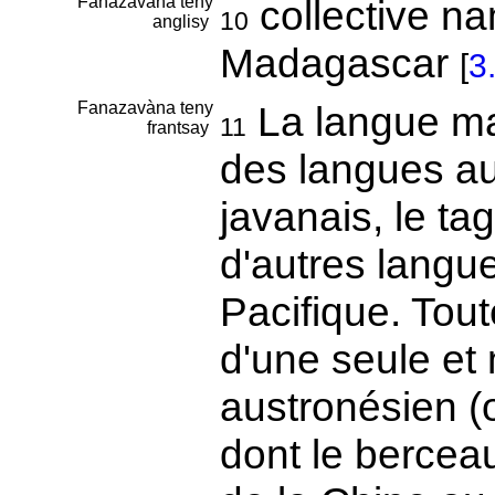
Fanazavàna teny
collective n
10
anglisy
Madagascar
[
3
Fanazavàna teny
La langue mal
11
frantsay
des langues a
javanais, le tag
d'autres langue
Pacifique. Tou
d'une seule et
austronésien 
dont le berceau