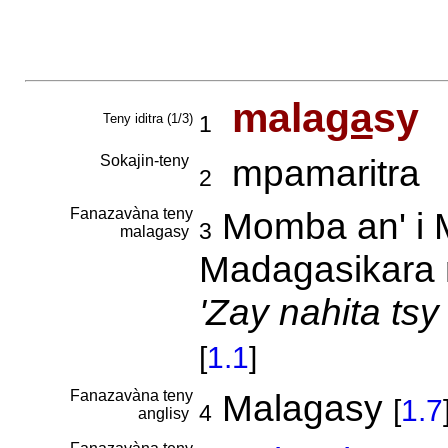
mala
ga
sy
Teny iditra (1/3)
1
Sokajin-teny
mpamaritra
2
Fanazavàna teny
Momba an' i M
3
malagasy
Madagasikara 
'Zay nahita ts
[
1.1
]
Fanazavàna teny
Malagasy
[
1.7
4
anglisy