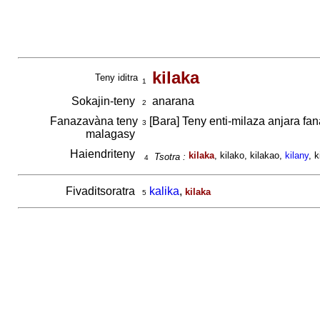
kilaka
Teny iditra
1
Sokajin-teny
anarana
2
Fanazavàna teny
[Bara] Teny enti-milaza anjara fan
3
malagasy
Haiendriteny
kilaka
, kilako, kilakao,
kilany
, k
Tsotra :
4
Fivaditsoratra
kalika
,
kilaka
5