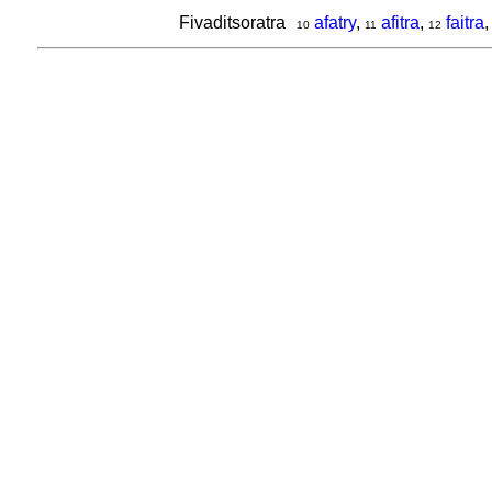
Fivaditsoratra
afatry
,
afitra
,
faitra
10
11
12