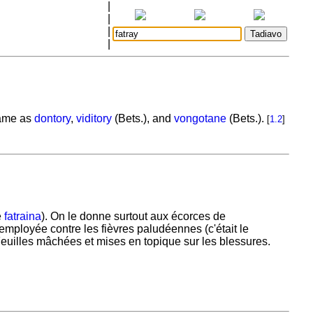
|
|
|
|
Same as
dontory
,
viditory
(Bets.), and
vongotane
(Bets.).
[
1.2
]
e
fatraina
). On le donne surtout aux écorces de
employée contre les fièvres paludéennes (c'était le
Feuilles mâchées et mises en topique sur les blessures.