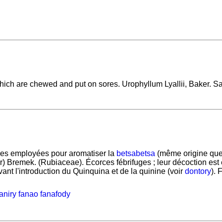
which are chewed and put on sores. Urophyllum Lyallii, Baker. 
es employées pour aromatiser la
betsabetsa
(même origine qu
) Bremek. (Rubiaceae). Écorces fébrifuges ; leur décoction est 
ant l'introduction du Quinquina et de la quinine (voir
dontory
). 
niry fanao fanafody