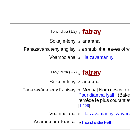
fa
tra
y
Teny iditra (1/2)
1
Sokajin-teny
anarana
2
Fanazavàna teny anglisy
a shrub, the leaves of 
3
Voambolana
Haizavamaniry
4
fa
tra
y
Teny iditra (2/2)
5
Sokajin-teny
anarana
6
Fanazavàna teny frantsay
[Merina] Nom des écorc
7
Pauridiantha lyallii
(Baker
remède le plus courant av
[
1.196
]
Voambolana
Haizavamaniry: zavama
8
Anarana ara-tsiansa
Pauridiantha lyallii
9