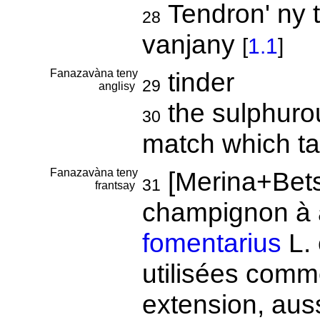
Tendron' ny 
28
vanjany
[
1.1
]
Fanazavàna teny
tinder
29
anglisy
the sulphuro
30
match which ta
Fanazavàna teny
[Merina+Bets
31
frantsay
champignon à
fomentarius
L. 
utilisées comm
extension, auss