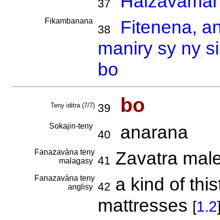
Haizavaman
37
Fikambanana
Fitenena, a
38
maniry sy ny s
bo
bo
Teny iditra (7/7)
39
Sokajin-teny
anarana
40
Fanazavàna teny
Zavatra mal
41
malagasy
Fanazavàna teny
a kind of this
42
anglisy
mattresses
[
1.2