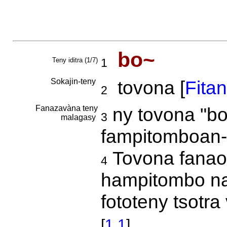
bo~
Teny iditra (1/7)
1
Sokajin-teny
tovona [
Fita
2
Fanazavàna teny
ny tovona "bo
3
malagasy
fampitomboan-
Tovona fanao
4
hampitombo na
fototeny tsotr
[
1.1
]