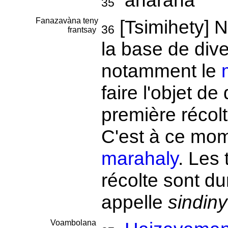
anarana
35
Fanazavàna teny
[Tsimihety] 
36
frantsay
la base de dive
notamment le
faire l'objet de
première récolt
C'est à ce mom
marahaly
. Les
récolte sont du
appelle
sindiny
Voambolana