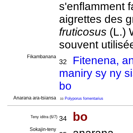
s'enflamment f
aigrettes des 
fruticosus
(L.) 
souvent utilisé
Fikambanana
Fitenena, a
32
maniry sy ny s
bo
Anarana ara-tsiansa
Polyporus fomentarius
33
bo
Teny iditra (6/7)
34
Sokajin-teny