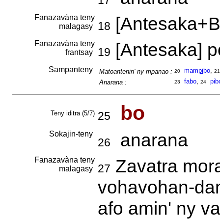
17
Fanazavàna teny
[Antesaka+B
18
malagasy
Fanazavàna teny
[Antesaka] p
19
frantsay
Sampanteny
mam
pi
bo
,
Matoantenin' ny mpanao :
20
21
fabo
,
pib
Anarana :
23
24
bo
Teny iditra (5/7)
25
Sokajin-teny
anarana
26
Fanazavàna teny
Zavatra mora
27
malagasy
vohavohan-dan
afo amin' ny v