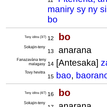
11
maniry sy ny s
bo
bo
Teny iditra (3/7)
12
Sokajin-teny
anarana
13
Fanazavàna teny
[Antesaka]
z
14
malagasy
Tovy hevitra
bao
,
baoran
15
bo
Teny iditra (4/7)
16
Sokajin-teny
anarana