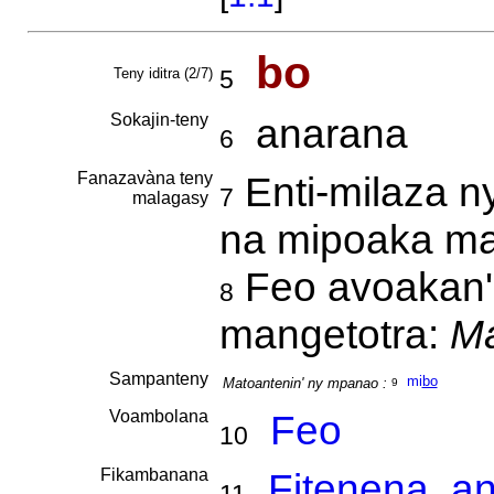
bo
Teny iditra (2/7)
5
Sokajin-teny
anarana
6
Fanazavàna teny
Enti-milaza n
7
malagasy
na mipoaka ma
Feo avoakan' 
8
mangetotra:
M
Sampanteny
mi
bo
Matoantenin' ny mpanao :
9
Voambolana
Feo
10
Fikambanana
Fitenena, a