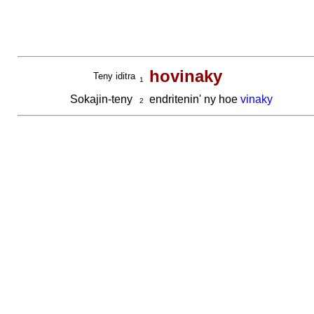
hovinaky
Teny iditra
1
Sokajin-teny
endritenin' ny hoe
vinaky
2