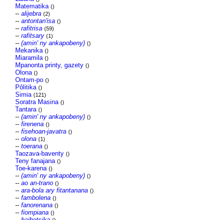
Matematika
()
--
alijebra
(2)
--
antontan'isa
()
--
rafitrisa
(59)
--
rafitsary
(1)
--
(amin' ny ankapobeny)
()
Mekanika
()
Miaramila
()
Mpanonta printy, gazety
()
Olona
()
Ontam-po
()
Pôlitika
()
Simia
(121)
Soratra Masina
()
Tantara
()
--
(amin' ny ankapobeny)
()
--
firenena
()
--
fisehoan-javatra
()
--
olona
(1)
--
toerana
()
Taozava-baventy
()
Teny fanajana
()
Toe-karena
()
--
(amin' ny ankapobeny)
()
--
ao an-trano
()
--
ara-bola ary fitantanana
()
--
fambolena
()
--
fanorenana
()
--
fiompiana
()
--
haihetsika