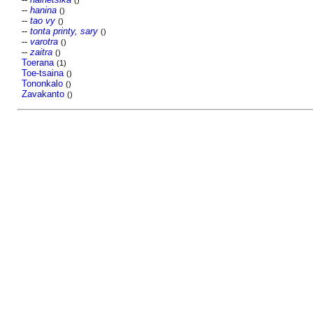
()
--
hanina
()
--
tao vy
()
--
tonta printy, sary
()
--
varotra
()
--
zaitra
()
Toerana
(1)
Toe-tsaina
()
Tononkalo
()
Zavakanto
()