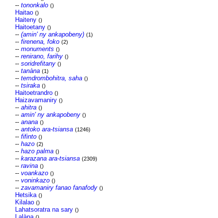
--
tononkalo
()
Haitao
()
Haiteny
()
Haitoetany
()
--
(amin' ny ankapobeny)
(1)
--
firenena, foko
(2)
--
monuments
()
--
renirano, farihy
()
--
soridrefitany
()
--
tanàna
(1)
--
temdrombohitra, saha
()
--
tsiraka
()
Haitoetrandro
()
Haizavamaniry
()
--
ahitra
()
--
amin' ny ankapobeny
()
--
anana
()
--
antoko ara-tsiansa
(1246)
--
fifinto
()
--
hazo
(2)
--
hazo palma
()
--
karazana ara-tsiansa
(2309)
--
ravina
()
--
voankazo
()
--
voninkazo
()
--
zavamaniry fanao fanafody
()
Hetsika
()
Kilalao
()
Lahatsoratra na sary
()
Lalàna
()