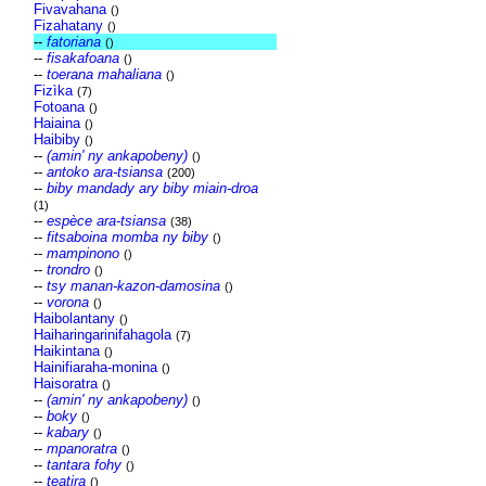
Fivavahana
()
Fizahatany
()
--
fatoriana
()
--
fisakafoana
()
--
toerana mahaliana
()
Fizìka
(7)
Fotoana
()
Haiaina
()
Haibiby
()
--
(amin' ny ankapobeny)
()
--
antoko ara-tsiansa
(200)
--
biby mandady ary biby miain-droa
(1)
--
espèce ara-tsiansa
(38)
--
fitsaboina momba ny biby
()
--
mampinono
()
--
trondro
()
--
tsy manan-kazon-damosina
()
--
vorona
()
Haibolantany
()
Haiharingarinifahagola
(7)
Haikintana
()
Hainifiaraha-monina
()
Haisoratra
()
--
(amin' ny ankapobeny)
()
--
boky
()
--
kabary
()
--
mpanoratra
()
--
tantara fohy
()
--
teatira
()