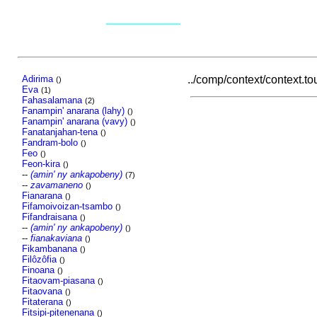
Adirima
../comp/context/context.tou
()
Eva
(1)
Fahasalamana
(2)
Fanampin' anarana (lahy)
()
Fanampin' anarana (vavy)
()
Fanatanjahan-tena
()
Fandram-bolo
()
Feo
()
Feon-kira
()
--
(amin' ny ankapobeny)
(7)
--
zavamaneno
()
Fianarana
()
Fifamoivoizan-tsambo
()
Fifandraisana
()
--
(amin' ny ankapobeny)
()
--
fianakaviana
()
Fikambanana
()
Filôzôfia
()
Finoana
()
Fitaovam-piasana
()
Fitaovana
()
Fitaterana
()
Fitsipi-pitenenana
()