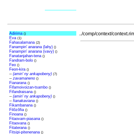
Adirima
../comp/context/context.rim
()
Eva
(1)
Fahasalamana
(2)
Fanampin' anarana (lahy)
()
Fanampin' anarana (vavy)
()
Fanatanjahan-tena
()
Fandram-bolo
()
Feo
()
Feon-kira
()
--
(amin' ny ankapobeny)
(7)
--
zavamaneno
()
Fianarana
()
Fifamoivoizan-tsambo
()
Fifandraisana
()
--
(amin' ny ankapobeny)
()
--
fianakaviana
()
Fikambanana
()
Filôzôfia
()
Finoana
()
Fitaovam-piasana
()
Fitaovana
()
Fitaterana
()
Fitsipi-pitenenana
()