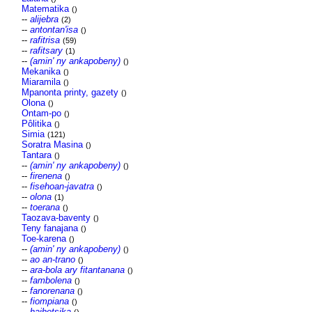
Matematika
()
--
alijebra
(2)
--
antontan'isa
()
--
rafitrisa
(59)
--
rafitsary
(1)
--
(amin' ny ankapobeny)
()
Mekanika
()
Miaramila
()
Mpanonta printy, gazety
()
Olona
()
Ontam-po
()
Pôlitika
()
Simia
(121)
Soratra Masina
()
Tantara
()
--
(amin' ny ankapobeny)
()
--
firenena
()
--
fisehoan-javatra
()
--
olona
(1)
--
toerana
()
Taozava-baventy
()
Teny fanajana
()
Toe-karena
()
--
(amin' ny ankapobeny)
()
--
ao an-trano
()
--
ara-bola ary fitantanana
()
--
fambolena
()
--
fanorenana
()
--
fiompiana
()
--
haihetsika