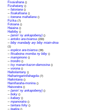
Fivavahana
()
Fizahatany
()
--
fatoriana
()
--
fisakafoana
()
--
toerana mahaliana
()
Fizìka
(7)
Fotoana
()
Haiaina
()
Haibiby
()
--
(amin' ny ankapobeny)
()
--
antoko ara-tsiansa
(200)
--
biby mandady ary biby miain-droa
(1)
--
espèce ara-tsiansa
(38)
--
fitsaboina momba ny biby
()
--
mampinono
()
--
trondro
()
--
tsy manan-kazon-damosina
()
--
vorona
()
Haibolantany
()
Haiharingarinifahagola
(7)
Haikintana
()
Hainifiaraha-monina
()
Haisoratra
()
--
(amin' ny ankapobeny)
()
--
boky
()
--
kabary
()
--
mpanoratra
()
--
tantara fohy
()
--
teatira
()