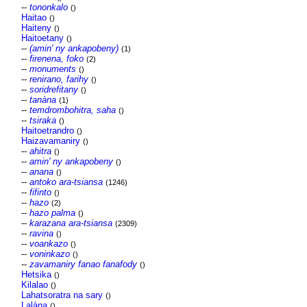
--
tononkalo
()
Haitao
()
Haiteny
()
Haitoetany
()
--
(amin' ny ankapobeny)
(1)
--
firenena, foko
(2)
--
monuments
()
--
renirano, farihy
()
--
soridrefitany
()
--
tanàna
(1)
--
temdrombohitra, saha
()
--
tsiraka
()
Haitoetrandro
()
Haizavamaniry
()
--
ahitra
()
--
amin' ny ankapobeny
()
--
anana
()
--
antoko ara-tsiansa
(1246)
--
fifinto
()
--
hazo
(2)
--
hazo palma
()
--
karazana ara-tsiansa
(2309)
--
ravina
()
--
voankazo
()
--
voninkazo
()
--
zavamaniry fanao fanafody
()
Hetsika
()
Kilalao
()
Lahatsoratra na sary
()
Lalàna
()