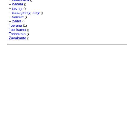
()
--
hanina
()
--
tao vy
()
--
tonta printy, sary
()
--
varotra
()
--
zaitra
()
Toerana
(1)
Toe-tsaina
()
Tononkalo
()
Zavakanto
()