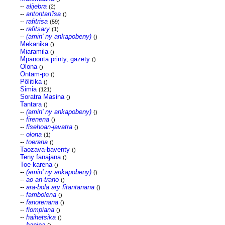
--
alijebra
(2)
--
antontan'isa
()
--
rafitrisa
(59)
--
rafitsary
(1)
--
(amin' ny ankapobeny)
()
Mekanika
()
Miaramila
()
Mpanonta printy, gazety
()
Olona
()
Ontam-po
()
Pôlitika
()
Simia
(121)
Soratra Masina
()
Tantara
()
--
(amin' ny ankapobeny)
()
--
firenena
()
--
fisehoan-javatra
()
--
olona
(1)
--
toerana
()
Taozava-baventy
()
Teny fanajana
()
Toe-karena
()
--
(amin' ny ankapobeny)
()
--
ao an-trano
()
--
ara-bola ary fitantanana
()
--
fambolena
()
--
fanorenana
()
--
fiompiana
()
--
haihetsika
()
--
hanina