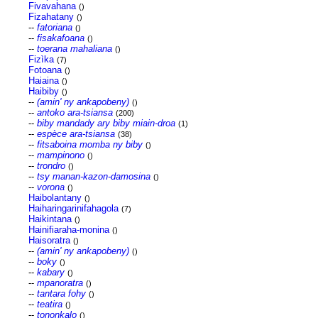
Fivavahana
()
Fizahatany
()
--
fatoriana
()
--
fisakafoana
()
--
toerana mahaliana
()
Fizìka
(7)
Fotoana
()
Haiaina
()
Haibiby
()
--
(amin' ny ankapobeny)
()
--
antoko ara-tsiansa
(200)
--
biby mandady ary biby miain-droa
(1)
--
espèce ara-tsiansa
(38)
--
fitsaboina momba ny biby
()
--
mampinono
()
--
trondro
()
--
tsy manan-kazon-damosina
()
--
vorona
()
Haibolantany
()
Haiharingarinifahagola
(7)
Haikintana
()
Hainifiaraha-monina
()
Haisoratra
()
--
(amin' ny ankapobeny)
()
--
boky
()
--
kabary
()
--
mpanoratra
()
--
tantara fohy
()
--
teatira
()
--
tononkalo
()