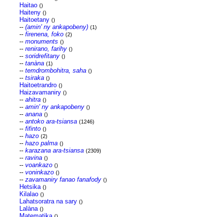
Haitao
()
Haiteny
()
Haitoetany
()
--
(amin' ny ankapobeny)
(1)
--
firenena, foko
(2)
--
monuments
()
--
renirano, farihy
()
--
soridrefitany
()
--
tanàna
(1)
--
temdrombohitra, saha
()
--
tsiraka
()
Haitoetrandro
()
Haizavamaniry
()
--
ahitra
()
--
amin' ny ankapobeny
()
--
anana
()
--
antoko ara-tsiansa
(1246)
--
fifinto
()
--
hazo
(2)
--
hazo palma
()
--
karazana ara-tsiansa
(2309)
--
ravina
()
--
voankazo
()
--
voninkazo
()
--
zavamaniry fanao fanafody
()
Hetsika
()
Kilalao
()
Lahatsoratra na sary
()
Lalàna
()
Matematika
()