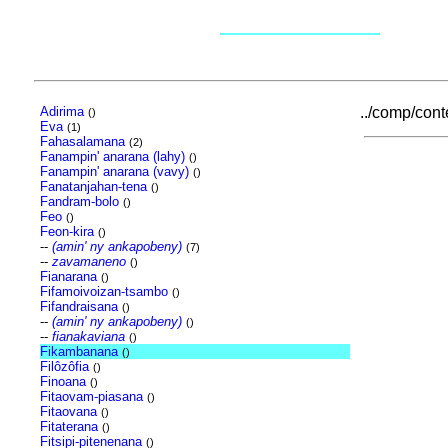
Adirima
../comp/conte
()
Eva
(1)
Fahasalamana
(2)
Fanampin' anarana (lahy)
()
Fanampin' anarana (vavy)
()
Fanatanjahan-tena
()
Fandram-bolo
()
Feo
()
Feon-kira
()
--
(amin' ny ankapobeny)
(7)
--
zavamaneno
()
Fianarana
()
Fifamoivoizan-tsambo
()
Fifandraisana
()
--
(amin' ny ankapobeny)
()
--
fianakaviana
()
Fikambanana
()
Filôzôfia
()
Finoana
()
Fitaovam-piasana
()
Fitaovana
()
Fitaterana
()
Fitsipi-pitenenana
()