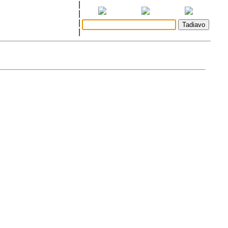
|
|
|
|