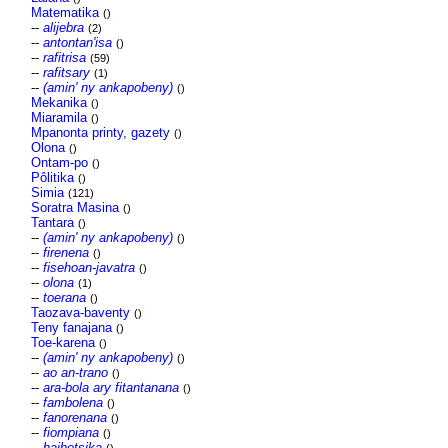
Matematika
()
--
alijebra
(2)
--
antontan'isa
()
--
rafitrisa
(59)
--
rafitsary
(1)
--
(amin' ny ankapobeny)
()
Mekanika
()
Miaramila
()
Mpanonta printy, gazety
()
Olona
()
Ontam-po
()
Pôlitika
()
Simia
(121)
Soratra Masina
()
Tantara
()
--
(amin' ny ankapobeny)
()
--
firenena
()
--
fisehoan-javatra
()
--
olona
(1)
--
toerana
()
Taozava-baventy
()
Teny fanajana
()
Toe-karena
()
--
(amin' ny ankapobeny)
()
--
ao an-trano
()
--
ara-bola ary fitantanana
()
--
fambolena
()
--
fanorenana
()
--
fiompiana
()
--
haihetsika