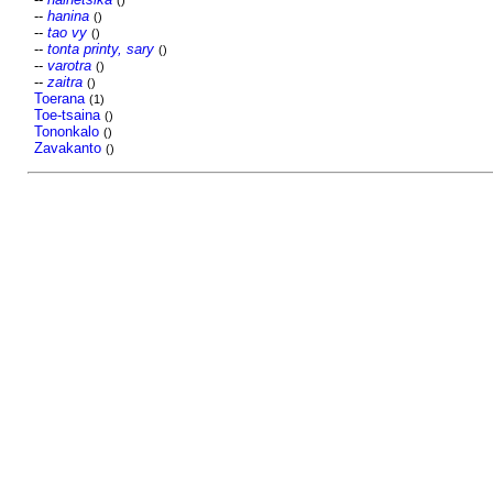
()
--
hanina
()
--
tao vy
()
--
tonta printy, sary
()
--
varotra
()
--
zaitra
()
Toerana
(1)
Toe-tsaina
()
Tononkalo
()
Zavakanto
()