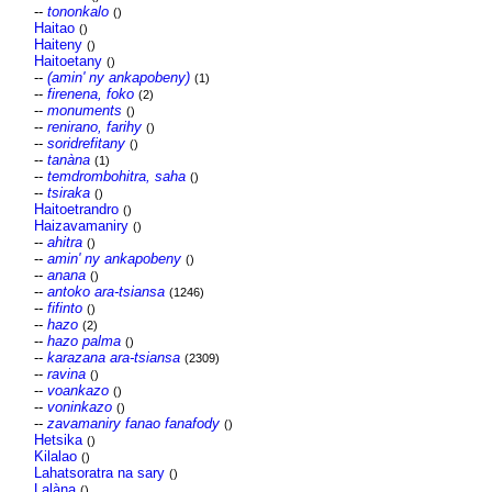
--
tononkalo
()
Haitao
()
Haiteny
()
Haitoetany
()
--
(amin' ny ankapobeny)
(1)
--
firenena, foko
(2)
--
monuments
()
--
renirano, farihy
()
--
soridrefitany
()
--
tanàna
(1)
--
temdrombohitra, saha
()
--
tsiraka
()
Haitoetrandro
()
Haizavamaniry
()
--
ahitra
()
--
amin' ny ankapobeny
()
--
anana
()
--
antoko ara-tsiansa
(1246)
--
fifinto
()
--
hazo
(2)
--
hazo palma
()
--
karazana ara-tsiansa
(2309)
--
ravina
()
--
voankazo
()
--
voninkazo
()
--
zavamaniry fanao fanafody
()
Hetsika
()
Kilalao
()
Lahatsoratra na sary
()
Lalàna
()