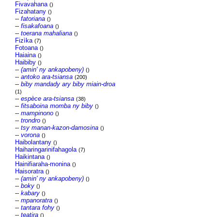
Fivavahana
()
Fizahatany
()
--
fatoriana
()
--
fisakafoana
()
--
toerana mahaliana
()
Fizìka
(7)
Fotoana
()
Haiaina
()
Haibiby
()
--
(amin' ny ankapobeny)
()
--
antoko ara-tsiansa
(200)
--
biby mandady ary biby miain-droa
(1)
--
espèce ara-tsiansa
(38)
--
fitsaboina momba ny biby
()
--
mampinono
()
--
trondro
()
--
tsy manan-kazon-damosina
()
--
vorona
()
Haibolantany
()
Haiharingarinifahagola
(7)
Haikintana
()
Hainifiaraha-monina
()
Haisoratra
()
--
(amin' ny ankapobeny)
()
--
boky
()
--
kabary
()
--
mpanoratra
()
--
tantara fohy
()
--
teatira
()