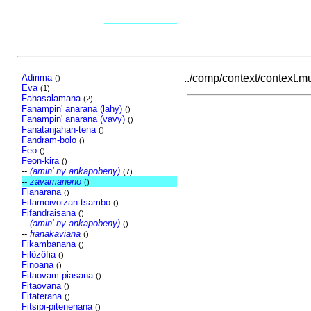
Adirima
../comp/context/context.mus
()
Eva
(1)
Fahasalamana
(2)
Fanampin' anarana (lahy)
()
Fanampin' anarana (vavy)
()
Fanatanjahan-tena
()
Fandram-bolo
()
Feo
()
Feon-kira
()
--
(amin' ny ankapobeny)
(7)
--
zavamaneno
()
Fianarana
()
Fifamoivoizan-tsambo
()
Fifandraisana
()
--
(amin' ny ankapobeny)
()
--
fianakaviana
()
Fikambanana
()
Filôzôfia
()
Finoana
()
Fitaovam-piasana
()
Fitaovana
()
Fitaterana
()
Fitsipi-pitenenana
()