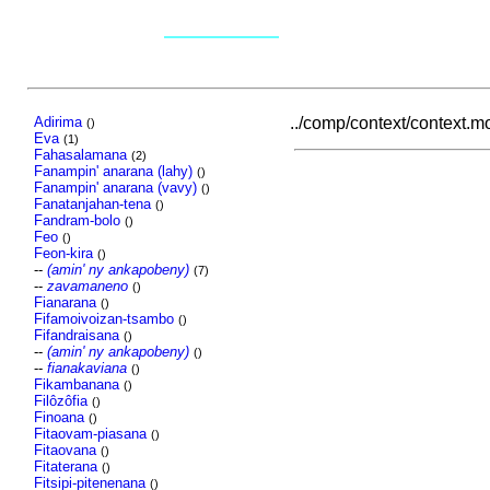
Adirima
../comp/context/context.mov
()
Eva
(1)
Fahasalamana
(2)
Fanampin' anarana (lahy)
()
Fanampin' anarana (vavy)
()
Fanatanjahan-tena
()
Fandram-bolo
()
Feo
()
Feon-kira
()
--
(amin' ny ankapobeny)
(7)
--
zavamaneno
()
Fianarana
()
Fifamoivoizan-tsambo
()
Fifandraisana
()
--
(amin' ny ankapobeny)
()
--
fianakaviana
()
Fikambanana
()
Filôzôfia
()
Finoana
()
Fitaovam-piasana
()
Fitaovana
()
Fitaterana
()
Fitsipi-pitenenana
()