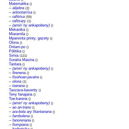
Matematika
()
--
alijebra
(2)
--
antontan'isa
()
--
rafitrisa
(59)
--
rafitsary
(1)
--
(amin' ny ankapobeny)
()
Mekanika
()
Miaramila
()
Mpanonta printy, gazety
()
Olona
()
Ontam-po
()
Pôlitika
()
Simia
(121)
Soratra Masina
()
Tantara
()
--
(amin' ny ankapobeny)
()
--
firenena
()
--
fisehoan-javatra
()
--
olona
(1)
--
toerana
()
Taozava-baventy
()
Teny fanajana
()
Toe-karena
()
--
(amin' ny ankapobeny)
()
--
ao an-trano
()
--
ara-bola ary fitantanana
()
--
fambolena
()
--
fanorenana
()
--
fiompiana
()
--
haihetsika