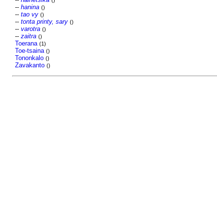
()
--
hanina
()
--
tao vy
()
--
tonta printy, sary
()
--
varotra
()
--
zaitra
()
Toerana
(1)
Toe-tsaina
()
Tononkalo
()
Zavakanto
()