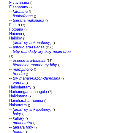
Fivavahana
()
Fizahatany
()
--
fatoriana
()
--
fisakafoana
()
--
toerana mahaliana
()
Fizìka
(7)
Fotoana
()
Haiaina
()
Haibiby
()
--
(amin' ny ankapobeny)
()
--
antoko ara-tsiansa
(200)
--
biby mandady ary biby miain-droa
(1)
--
espèce ara-tsiansa
(38)
--
fitsaboina momba ny biby
()
--
mampinono
()
--
trondro
()
--
tsy manan-kazon-damosina
()
--
vorona
()
Haibolantany
()
Haiharingarinifahagola
(7)
Haikintana
()
Hainifiaraha-monina
()
Haisoratra
()
--
(amin' ny ankapobeny)
()
--
boky
()
--
kabary
()
--
mpanoratra
()
--
tantara fohy
()
--
teatira
()