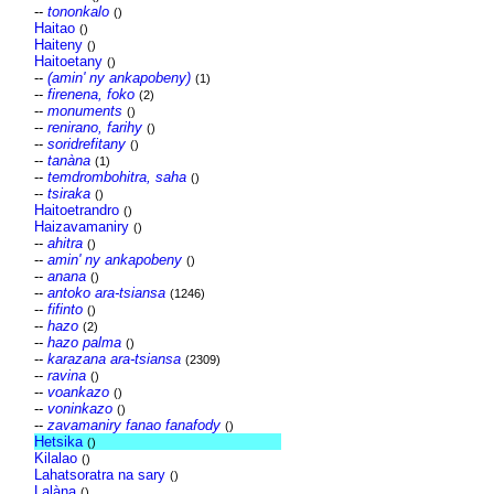
--
tononkalo
()
Haitao
()
Haiteny
()
Haitoetany
()
--
(amin' ny ankapobeny)
(1)
--
firenena, foko
(2)
--
monuments
()
--
renirano, farihy
()
--
soridrefitany
()
--
tanàna
(1)
--
temdrombohitra, saha
()
--
tsiraka
()
Haitoetrandro
()
Haizavamaniry
()
--
ahitra
()
--
amin' ny ankapobeny
()
--
anana
()
--
antoko ara-tsiansa
(1246)
--
fifinto
()
--
hazo
(2)
--
hazo palma
()
--
karazana ara-tsiansa
(2309)
--
ravina
()
--
voankazo
()
--
voninkazo
()
--
zavamaniry fanao fanafody
()
Hetsika
()
Kilalao
()
Lahatsoratra na sary
()
Lalàna
()